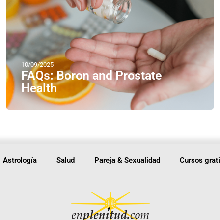
10/09/2025
FAQs: Boron and Prostate
Health
Astrología
Salud
Pareja & Sexualidad
Cursos grat