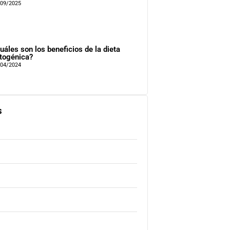
/09/2025
uáles son los beneficios de la dieta
togénica?
/04/2024
s