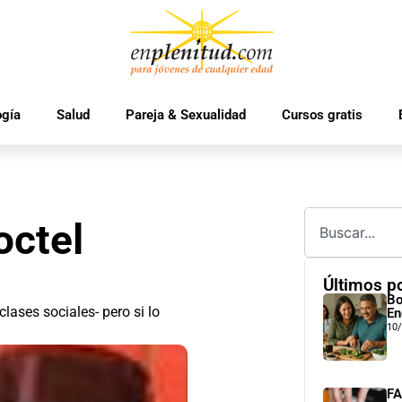
ogía
Salud
Pareja & Sexualidad
Cursos gratis
octel
Últimos p
Bo
clases sociales- pero si lo
En
10
FA