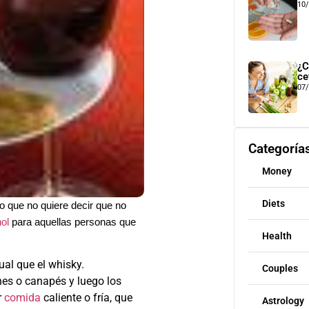
10
¿C
ce
07
Categoría
Money
Diets
o que no quiere decir que no
hol
para aquellas personas que
Health
ual que el whisky.
Couples
hes o canapés y luego los
r
comida
caliente o fría, que
Astrology