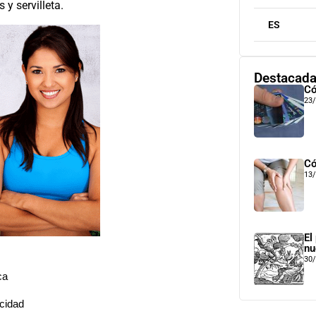
s y servilleta.
ES
Destacad
Có
23
Có
13
El
nu
30
ca
acidad