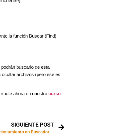
encuentre)
te la función Buscar (Find),
 podrán buscarlo de esta
ocultar archivos (pero ese es
críbete ahora en nuestro
curso
SIGUIENTE POST
14 Reglas de Posicionamiento en Buscadores que Google Quiere que Apliques