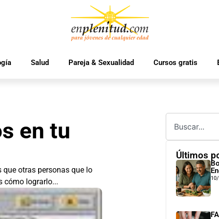
ogía
Salud
Pareja & Sexualidad
Cursos gratis
s en tu
Últimos p
Bo
 que otras personas que lo
En
10
 cómo lograrlo...
FA