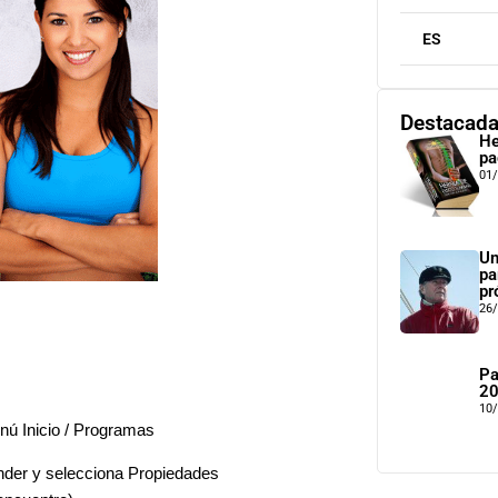
ES
Destacad
He
pa
01
Un
pa
pr
26
Pa
2
10
ú Inicio / Programas
onder y selecciona Propiedades