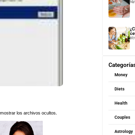
10
¿C
ce
07
Categoría
Money
Diets
Health
mostrar los archivos ocultos.
Couples
Astrology