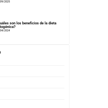
/09/2025
uáles son los beneficios de la dieta
togénica?
/04/2024
s