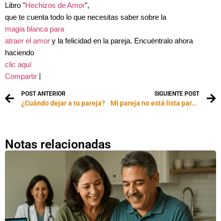
Libro "
Hechizos de Amor
"
,
que te cuenta todo lo que necesitas saber sobre la
magia blanca para
atraer el amor
y la felicidad en la pareja. Encuéntralo ahora
haciendo
clic aquí
|
Compartir
POST ANTERIOR
SIGUIENTE POST
¿Cuándo dejar a tu pareja?
Mi pareja no está lista para tener hijos
Notas relacionadas