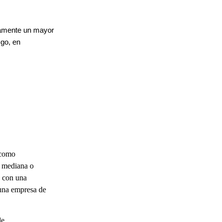
camente un mayor
sgo, en
 como
, mediana o
a con una
una empresa de
de