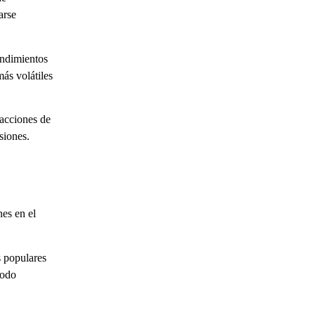
arse
endimientos
ás volátiles
 acciones de
siones.
es en el
s populares
íodo