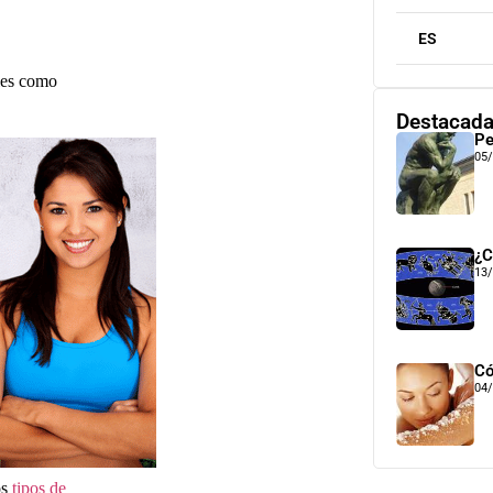
ES
ales como
Destacad
Pe
05
¿C
13
Có
04
os
tipos de