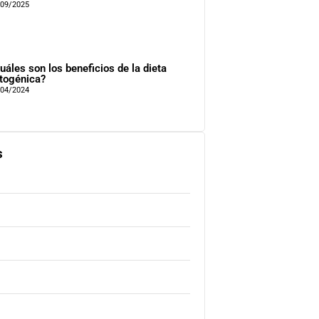
/09/2025
uáles son los beneficios de la dieta
togénica?
/04/2024
s