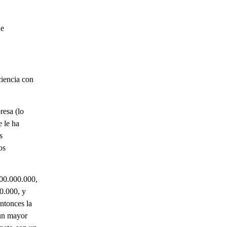
de
ciencia con
resa (lo
 le ha
s
os
100.000.000,
0.000, y
ntonces la
 un mayor