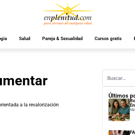
ogía
Salud
Pareja & Sexualidad
Cursos gratis
aumentar
Últimos p
Bo
rientada a la revalorización
En
10
FA