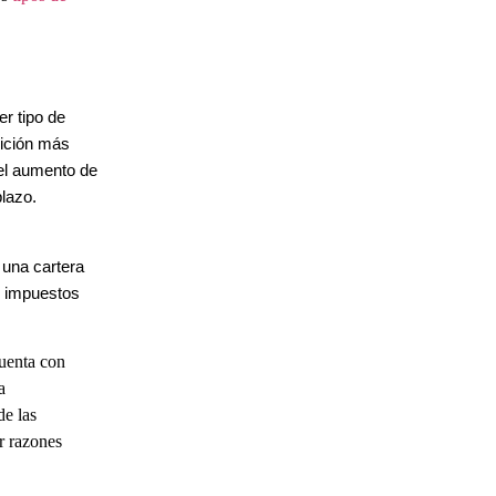
r tipo de
nición más
del aumento de
plazo.
 una cartera
de impuestos
cuenta con
a
de las
r razones