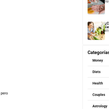
10
¿C
ce
07
Categoría
Money
Diets
Health
 pero
Couples
Astrology