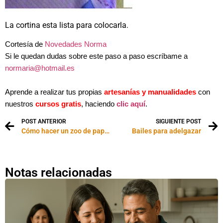
La cortina esta lista para colocarla.
Cortesía de
Novedades Norma
Si le quedan dudas sobre este paso a paso escríbame a
normaria@hotmail.es
Aprende a realizar tus propias
artesanías y manualidades
con
nuestros
cursos gratis
, haciendo
clic aquí
.
POST ANTERIOR
SIGUIENTE POST
Cómo hacer un zoo de papel con los niños
Bailes para adelgazar
Notas relacionadas