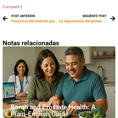
|
Compartir
POST ANTERIOR
SIGUIENTE POST
Perjuicios del Internet para los niños
La importancia del primer día de clases
Notas relacionadas
10/09/2025
Boron and Prostate Health: A
Plain-English Guide