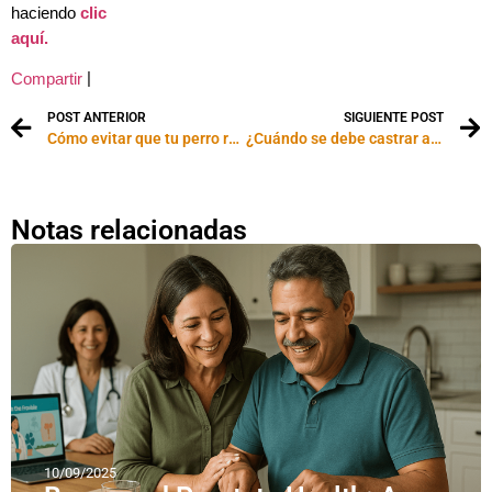
haciendo
clic
aquí.
|
Compartir
POST ANTERIOR
SIGUIENTE POST
Cómo evitar que tu perro robe comida
¿Cuándo se debe castrar a un perro o un gato?
Notas relacionadas
10/09/2025