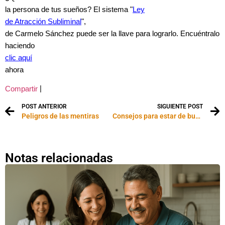
la persona de tus sueños? El sistema "
Ley
de Atracción Subliminal
",
de Carmelo Sánchez puede ser la llave para lograrlo. Encuéntralo
haciendo
clic aquí
ahora
|
Compartir
POST ANTERIOR
SIGUIENTE POST
Peligros de las mentiras
Consejos para estar de buen humor
Notas relacionadas