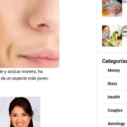
10
¿C
ce
07
Categoría
Money
nte y azúcar moreno, ha
le da un aspecto más joven.
Diets
Health
Couples
Astrology