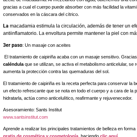
gracias a cual el cuerpo puede absorber con más facilidad
la vitam
conservados en la cáscara del cítrico.
La
macadamia estimula la circulación, además de tener un ef
antiinflamatorio. La envoltura permite mantener la
piel con más
3er paso
: Un masaje con aceites
El trata
miento de caipiriña acaba con
un masaje sensitivo. Gracias
caléndula
que se utilizan, se act
iva el metabolismo anticelular, se 
aumenta la protección contra las quemaduras del sol.
El tratamiento de caipiriña es la receta perfecta para conservar la b
un
efecto refrescante que se nota en todo el cuerpo y a cara de la p
hidratarla, actúa como anticelulítico, reafirmante y rejuvenecedor.
Asesoramiento:
Sants Institut
www.santsinstitut.com
Aprende a realizar los principales tratamientos de belleza en forma
gratis de cosmética y cosmetología
, haciendo
clic aquí
.