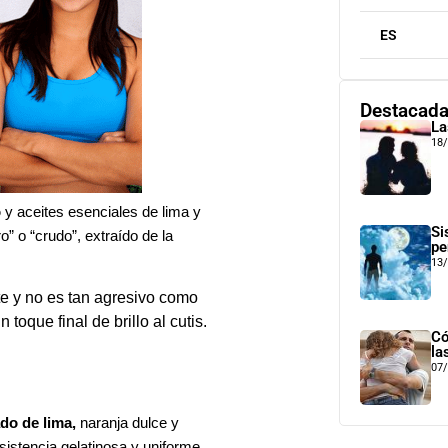
ES
Destacad
La
18
o
y aceites esenciales de lima y
Si
” o “crudo”, extraído de la
pe
13
nte y no es tan agresivo como
toque final de brillo al cutis.
Có
la
07
ado de
lima,
naranja dulce y
stencia gelatinosa y uniforme,