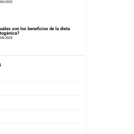
/09/2025
uáles son los beneficios de la dieta
togénica?
/04/2024
s