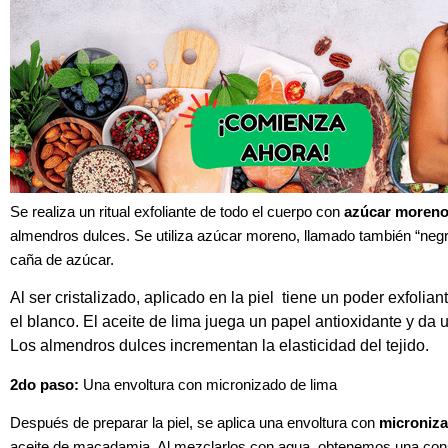
Se realiza
un ritual exfoliante d
e todo el cuerpo con
azúcar moren
almendros dulces. Se utiliza azúcar moreno, llamado también “negro
caña de azúcar.
Al ser cristalizado, aplicado en la piel tiene un poder exfolia
el blanco. El aceite de lima juega un papel antioxidante y da un 
Los almendros dulces incrementan la elasticidad del tejido.
2do paso
:
Una envoltura con micronizado de lima
Después de preparar la piel, se aplica una envoltura con
microniz
aceite de macadamia. Al mezclarlos con agua, obtenemos una consi