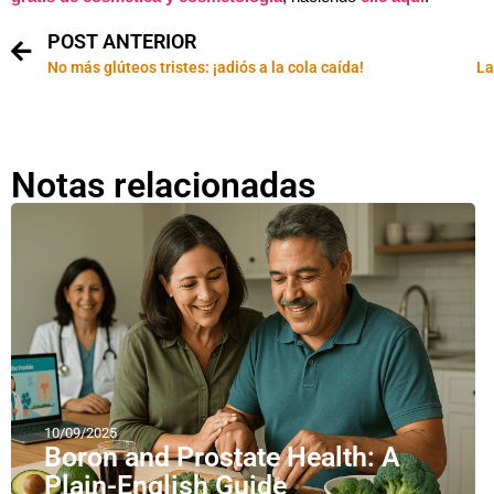
POST ANTERIOR
No más glúteos tristes: ¡adiós a la cola caída!
La
Notas relacionadas
10/09/2025
Boron and Prostate Health: A
Plain-English Guide