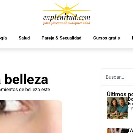
ogía
Salud
Pareja & Sexualidad
Cursos gratis
a belleza
amientos de belleza este
Últimos p
Bo
En
10
FA