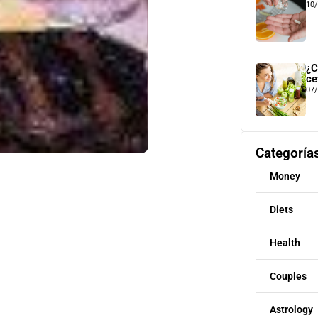
10
¿C
ce
07
Categoría
Money
Diets
Health
Couples
Astrology