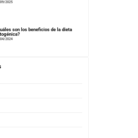
/09/2025
uáles son los beneficios de la dieta
togénica?
/04/2024
s