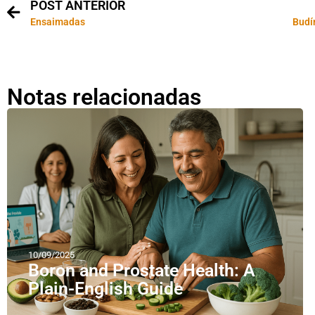
POST ANTERIOR
Ensaimadas
Budín
Notas relacionadas
10/09/2025
Boron and Prostate Health: A
Plain-English Guide