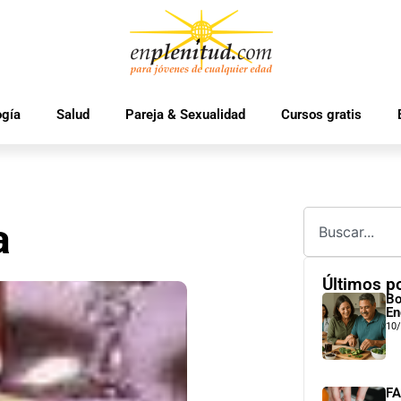
ogía
Salud
Pareja & Sexualidad
Cursos gratis
a
Últimos p
Bo
En
10
FA