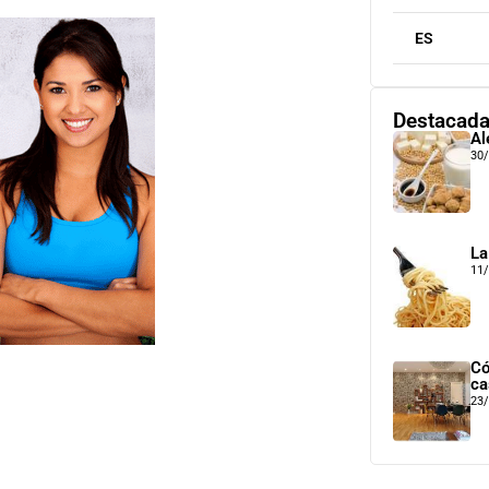
ES
Destacad
Al
30
La
11
Có
ca
23