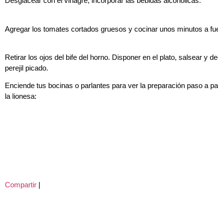
Desglacear con el vinagre, incorporar las bebidas alcohólicas.
Agregar los tomates cortados gruesos y cocinar unos minutos a fu
Retirar los ojos del bife del horno. Disponer en el plato, salsear y d
perejil picado.
Enciende tus bocinas o parlantes para
ver la preparación paso a pa
la lionesa
:
Compartir
|