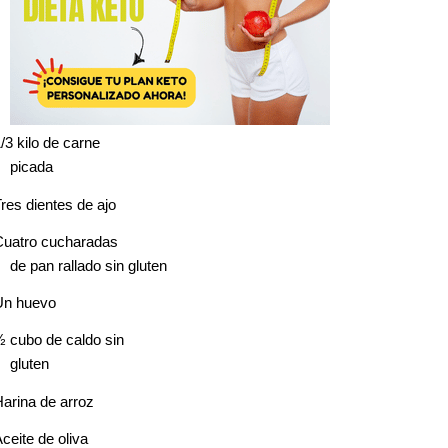
/3 kilo de carne
picada
res dientes de ajo
Cuatro cucharadas
de pan rallado sin gluten
Un huevo
 cubo de caldo sin
gluten
arina de arroz
ceite de oliva