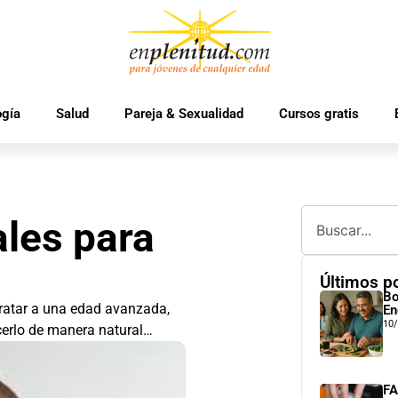
ogía
Salud
Pareja & Sexualidad
Cursos gratis
ales para
Últimos p
Bo
tratar a una edad avanzada,
En
10
cerlo de manera natural…
FA