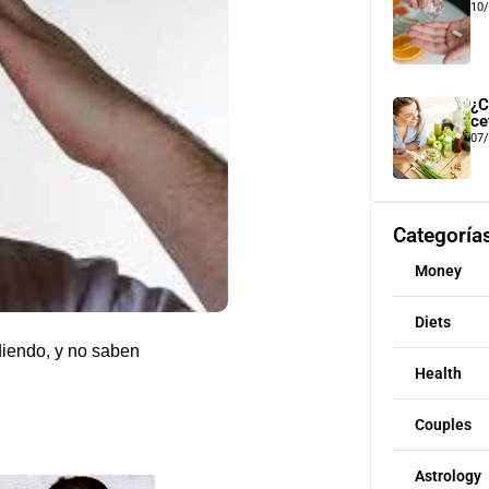
10
¿C
ce
07
Categoría
Money
Diets
diendo, y no saben
Health
Couples
Astrology