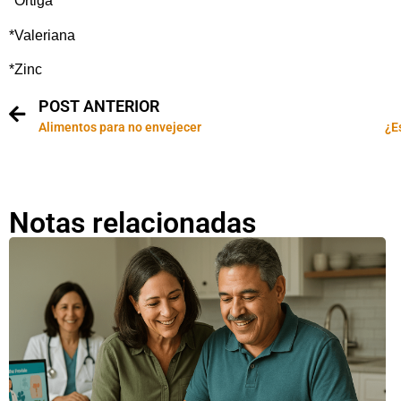
*Ortiga
*Valeriana
*Zinc
POST ANTERIOR
Alimentos para no envejecer
¿E
Notas relacionadas