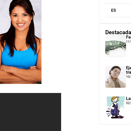
ES
Destacad
Fe
11
Ej
tr
10
La
02