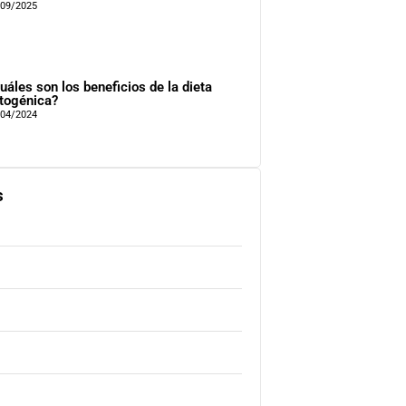
/09/2025
uáles son los beneficios de la dieta
togénica?
/04/2024
s