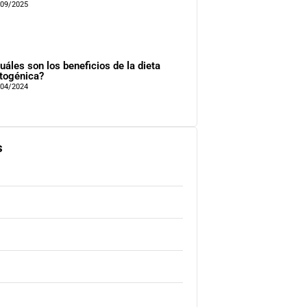
/09/2025
uáles son los beneficios de la dieta
togénica?
/04/2024
s