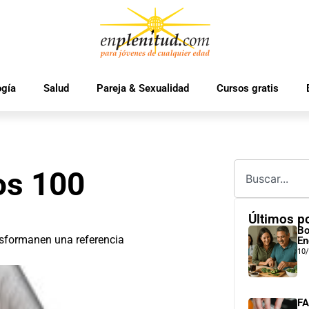
ogía
Salud
Pareja & Sexualidad
Cursos gratis
os 100
Últimos p
Bo
ansformanen una referencia
En
10
FA