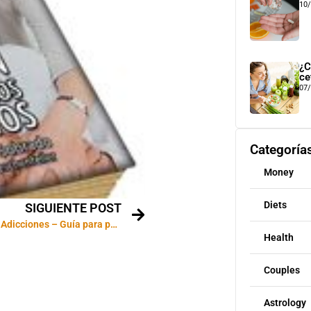
10
¿C
ce
07
Categoría
Money
Diets
SIGUIENTE POST
Prevención de las Adicciones – Guía para padres
Health
Couples
Astrology