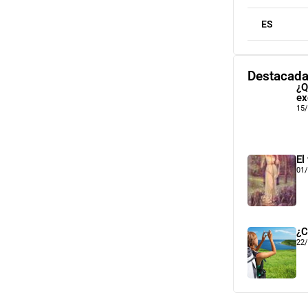
ES
Destacad
¿Q
ex
15
El
01
¿C
22