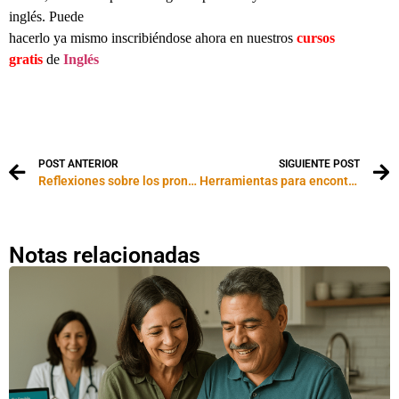
inglés. Puede
hacerlo ya mismo inscribiéndose ahora en nuestros
cursos
gratis
de
Inglés
Visas
de inmigrante y no inmigrante a los Estados Unidos: visa H1-B,
visa J-1, visa
L-1, visa Láser, waivers, visas para médicos y enfermeras
POST ANTERIOR
SIGUIENTE POST
Reflexiones sobre los pronombres posesivos
Herramientas para encontrar a tus antepasados judíos
Notas relacionadas