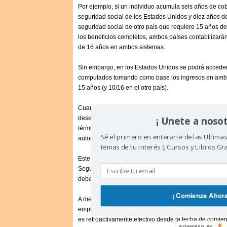
Por ejemplo, si un individuo acumula seis años de cob
seguridad social de los Estados Unidos y diez años d
seguridad social de otro país que requiere 15 años d
los beneficios completos, ambos países contabilizarán
de 16 años en ambos sistemas.
Sin embargo, en los Estados Unidos se podrá acceder 
computados tomando como base los ingresos en ambo
15 años (y 10/16 en el otro país).
Cuando un ciudadano extranjero se muda de su país n
¡ Unete a nosot
desea seguir vinculado al sistema de seguridad social 
términos de un acuerdo de totalización, debe pedir un 
Sé el primero en enterarte de las Ultima
autoridades gubernamentales correspondientes.
temas de tu interés (¡ Cursos y Libros Grat
Este certificado de cobertura no debe ser entregado al
Seguridad social. En cambio, debe ser remitido al e
debe retener una copia del mismo.
¡ Comienza Ahora
A menudo, un certificado de cobertura puede obtene
empleo dentro de territorio estadounidense. En casi tod
es retroactivamente efectivo desde la fecha de comien
POWERED