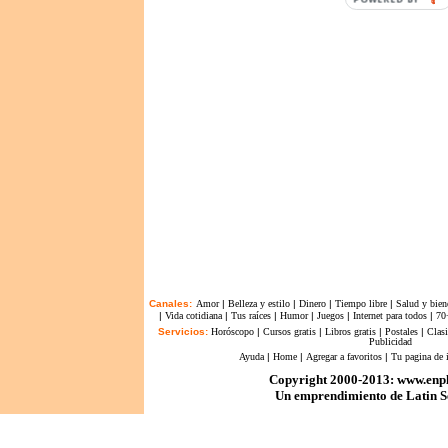
BY
Canales:
Amor
|
Belleza y estilo
|
Dinero
|
Tiempo libre
|
Salud y bien
|
Vida cotidiana
|
Tus raíces
|
Humor
|
Juegos
|
Internet para todos
|
70
Servicios:
Horóscopo
|
Cursos gratis
|
Libros gratis
|
Postales
|
Clasi
Publicidad
Ayuda
|
Home
|
Agregar a favoritos
|
Tu pagina de i
Copyright 2000-2013: www.enp
Un emprendimiento de Latin Se