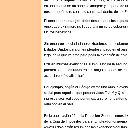
de tributar al impuesto a las ganancias, reciba su sal
en una cuenta de un banco extranjero y de parte de 
posea ningún otro contacto comercial dentro de los E
El empleador extranjero debe descontar estos impuest
empleado extranjero no llegue al mínimo de cobertura
futuros beneficios.
Sin embargo los ciudadanos extranjeros, particularme
Estados Unidos para un empleador situado en el país,
legal de la que valerse para pedir la exención de est
Existen muchas exenciones al impuesto de la seguri
pueden ser encontradas en el Código, tratados de im
acuerdos de "totalización".
Por ejemplo, según el Código existe una amplia exen
social para aquellos que posean visas F, J, M y Q, s
ingresos sea realizado por un extranjero no residente 
admitido en el país.
En la publicación 15 de la Dirección General Impositiv
de la Guía de Impuestos para el Empleador (disponible
www.irs.gov) están resumidos las exenciones del impu