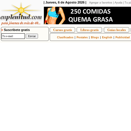
| Jueves, 6 de Agosto 2026 |
Agregar a favoritos
|
Ayuda
|
Tu pá
Suscribete gratis
Cursos gratis
Libros gratis
Guias locales
|
|
|
|
Clasificados
Postales
Blogs
English
Publicidad