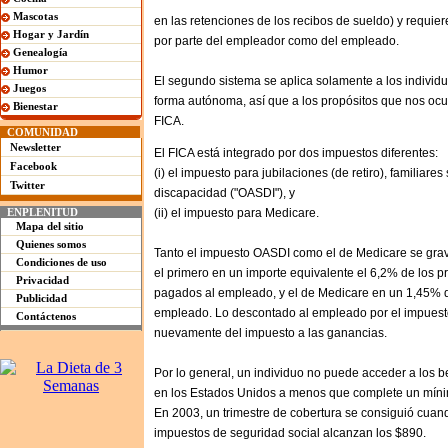
Mascotas
en las retenciones de los recibos de sueldo) y requier
Hogar y Jardín
por parte del empleador como del empleado.
Genealogía
Humor
El segundo sistema se aplica solamente a los indivi
Juegos
forma autónoma, así que a los propósitos que nos ocu
Bienestar
FICA.
COMUNIDAD
Newsletter
El FICA está integrado por dos impuestos diferentes:
Facebook
(i) el impuesto para jubilaciones (de retiro), familiare
Twitter
discapacidad ("OASDI"), y
ENPLENITUD
(ii) el impuesto para Medicare.
Mapa del sitio
Quienes somos
Tanto el impuesto OASDI como el de Medicare se gra
Condiciones de uso
el primero en un importe equivalente el 6,2% de los 
Privacidad
pagados al empleado, y el de Medicare en un 1,45% d
Publicidad
empleado. Lo descontado al empleado por el impuest
Contáctenos
nuevamente del impuesto a las ganancias.
Por lo general, un individuo no puede acceder a los b
en los Estados Unidos a menos que complete un mínim
En 2003, un trimestre de cobertura se consiguió cuand
impuestos de seguridad social alcanzan los $890.