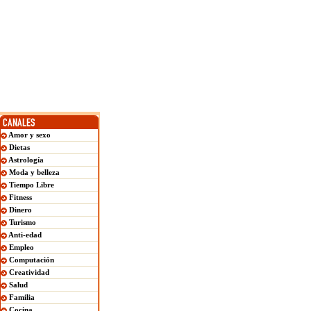
Amor y sexo
Dietas
Astrología
Moda y belleza
Tiempo Libre
Fitness
Dinero
Turismo
Anti-edad
Empleo
Computación
Creatividad
Salud
Familia
Cocina