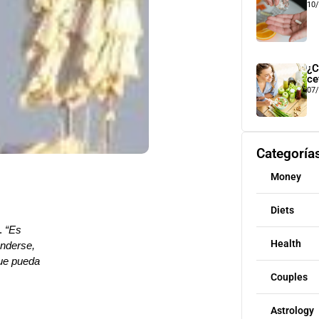
10
¿C
ce
07
Categoría
Money
Diets
a.
“Es
Health
enderse,
que pueda
Couples
Astrology