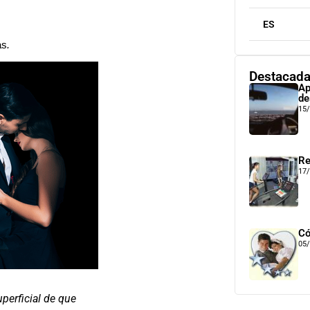
ES
as
.
Destacad
Ap
de
15
Re
17
Có
05
perficial de que