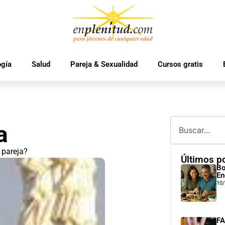
ogía
Salud
Pareja & Sexualidad
Cursos gratis
a
a pareja?
Últimos p
Bo
En
10
FA