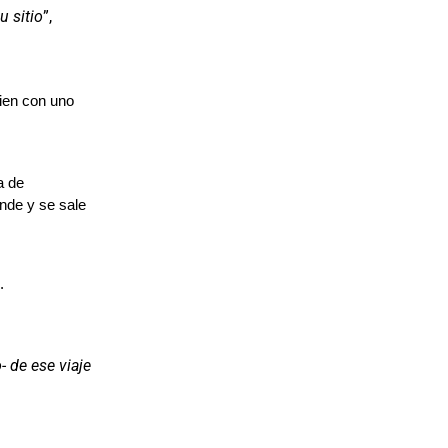
u sitio
”,
bien con uno
a de
nde y se sale
.
- de ese viaje