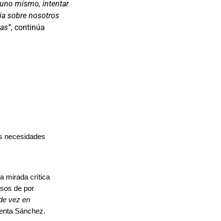
 uno mismo, intentar
lia sobre nosotros
das”
, continúa
us necesidades
 mirada crítica
rsos de por
 de vez en
enta Sánchez.