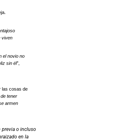
ja.
entajoso
 viven
 el novio no
iz sin él
”,
r las cosas de
 de tener
 se armen
 previa o incluso
nraizado en la