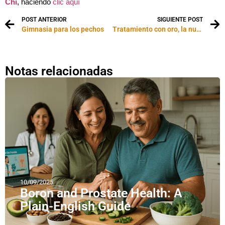
Chi
, haciendo
clic aquí
POST ANTERIOR
SIGUIENTE POST
Gimnasia para los pechos
Tratamiento con oro, la nueva fuente de la juventud
Notas relacionadas
10/09/2025
Boron and Prostate Health: A
Plain-English Guide