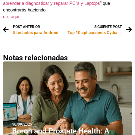
aprender a diagnosticar y reparar PC”s y Laptops
" que
encontrarás haciendo
clic aquí
POST ANTERIOR
SIGUIENTE POST
5 teclados para Android
Top 10 aplicaciones Cydia gratis
Notas relacionadas
10/09/2025
Boron and Prostate Health: A