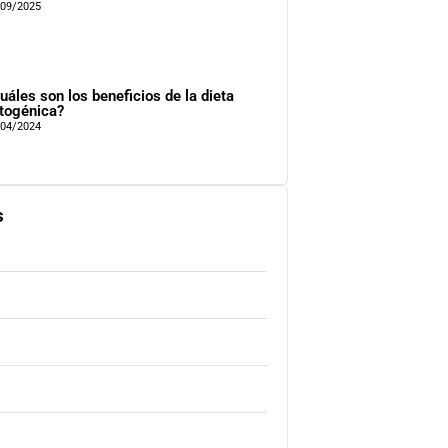
/09/2025
uáles son los beneficios de la dieta
togénica?
/04/2024
s