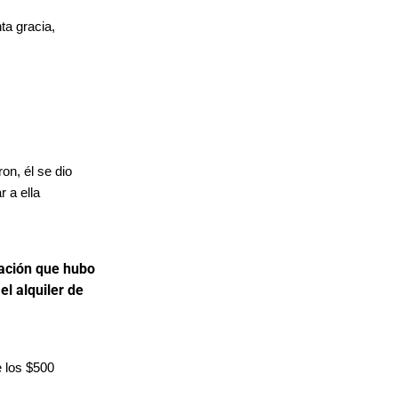
ta gracia,
on, él se dio
 a ella
lación que hubo
el alquiler de
e los $500