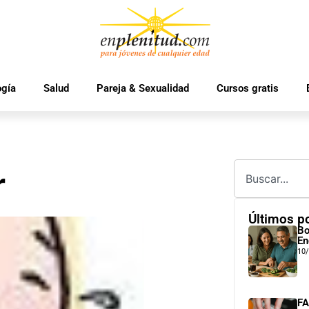
ogía
Salud
Pareja & Sexualidad
Cursos gratis
r
Últimos p
Bo
En
10
FA