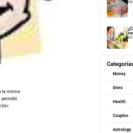
10
¿C
ce
07
Categoría
Money
Diets
n la misma
 permitió
Health
ción:
Couples
Astrology