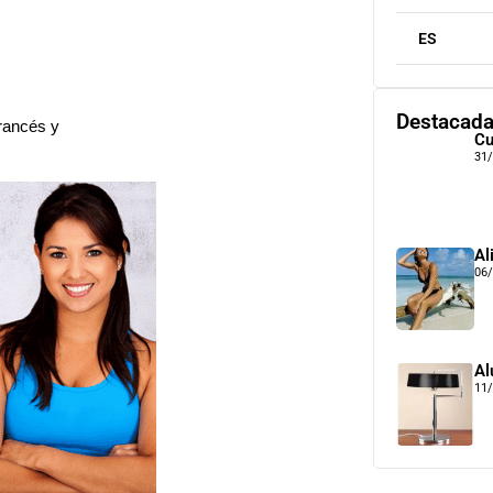
ES
Destacad
Francés y
Cu
31
Al
06
Al
11