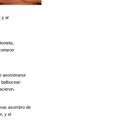
 y al
tonieta,
cortaron
que asombrarse
o balbucear:
acieron.
a mas asombro de
, y el