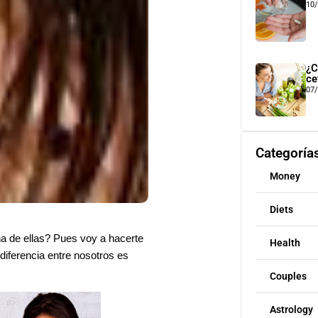
10
¿C
ce
07
Categoría
Money
Diets
a de ellas? Pues voy a hacerte
Health
diferencia entre nosotros es
Couples
Astrology