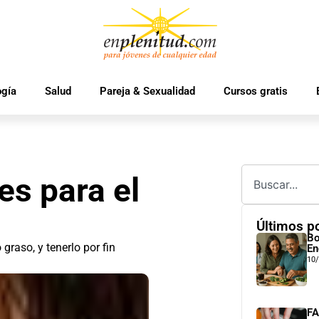
ogía
Salud
Pareja & Sexualidad
Cursos gratis
es para el
Últimos p
Bo
raso, y tenerlo por fin
En
10
FA