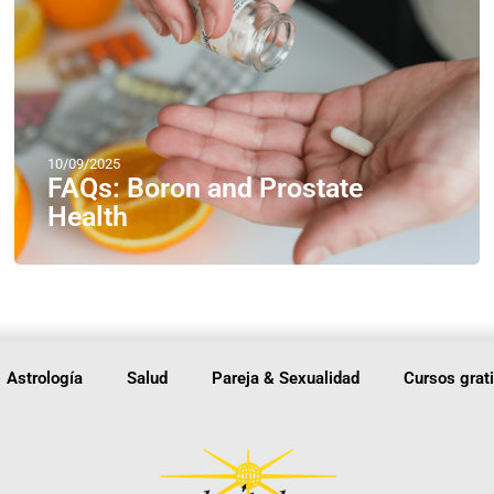
10/09/2025
FAQs: Boron and Prostate
Health
Astrología
Salud
Pareja & Sexualidad
Cursos grat