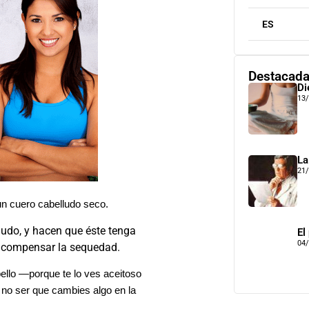
ES
Destacad
Di
13
La
21
un cuero cabelludo seco.
udo, y hacen que éste tenga
El
04
de compensar la sequedad.
llo —porque te lo ves aceitoso
a no ser que cambies algo en la