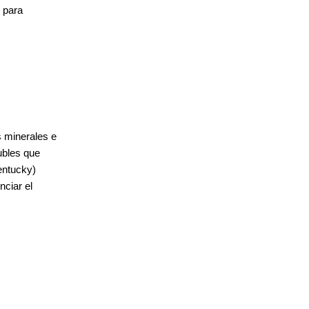
d para
s minerales e
ubles que
entucky)
nciar el