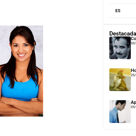
ES
Destacad
Co
03
Ho
25
Ap
03