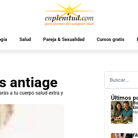
ogía
Salud
Pareja & Sexualidad
Cursos gratis
s antiage
arás a tu cuerpo salud extra y
Últimos p
Bo
En
10
FA