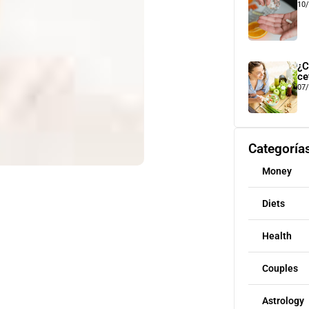
10
¿C
ce
07
Categoría
Money
Diets
Health
Couples
Astrology