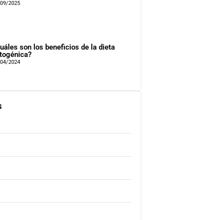
/09/2025
uáles son los beneficios de la dieta
togénica?
/04/2024
s