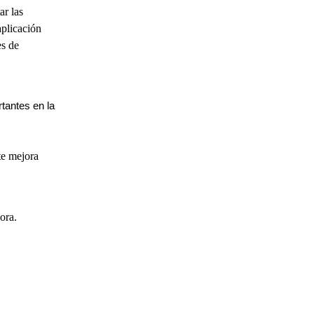
ar las
aplicación
es de
tantes en la
te mejora
ora.