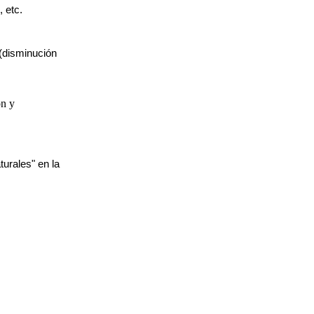
, etc.
 (disminución
ón y
urales" en la