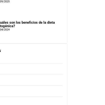
/09/2025
uáles son los beneficios de la dieta
togénica?
/04/2024
s