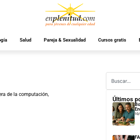
ogía
Salud
Pareja & Sexualidad
Cursos gratis
era de la computación,
Últimos p
Bo
En
10
FA