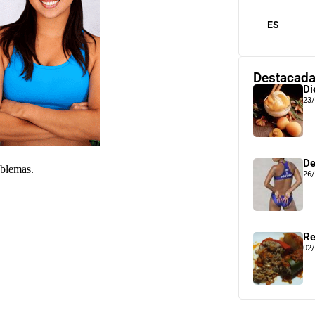
ES
Destacad
Di
23
De
roblemas.
26
Re
02