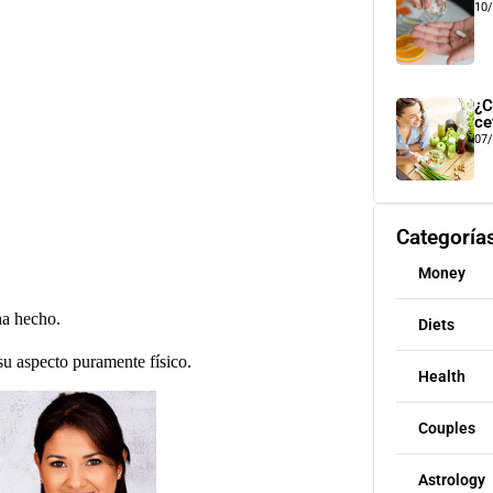
10
¿C
ce
07
Categoría
Money
.
 ha hecho.
Diets
su aspecto puramente físico.
Health
Couples
Astrology