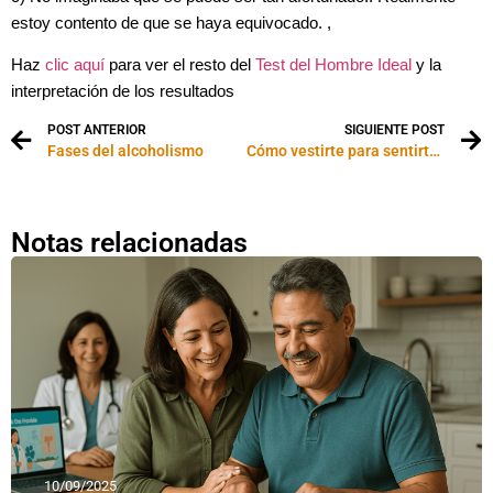
estoy contento de que se haya equivocado. ,
Haz
clic aquí
para ver el resto del
Test del Hombre Ideal
y la
interpretación de los resultados
POST ANTERIOR
SIGUIENTE POST
Fases del alcoholismo
Cómo vestirte para sentirte atractiv@ y seductor/a
Notas relacionadas
10/09/2025