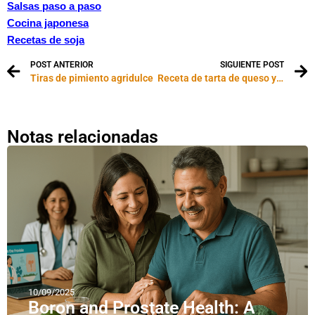
Salsas paso a paso
Cocina japonesa
Recetas de soja
POST ANTERIOR
SIGUIENTE POST
Tiras de pimiento agridulce
Receta de tarta de queso y uvas
Notas relacionadas
10/09/2025
Boron and Prostate Health: A