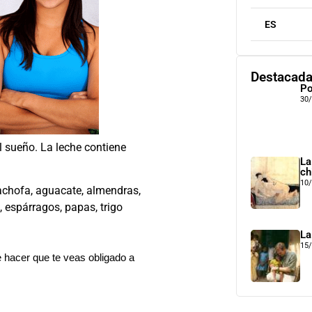
ES
Destacad
Po
30
l sueño. La leche contiene
La
ch
10
achofa, aguacate, almendras,
 espárragos, papas, trigo
La
15
 hacer que te veas obligado a