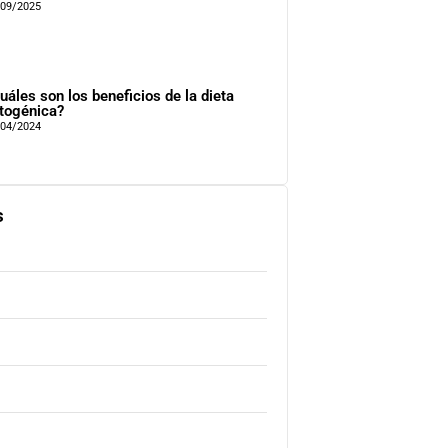
/09/2025
uáles son los beneficios de la dieta
togénica?
/04/2024
s