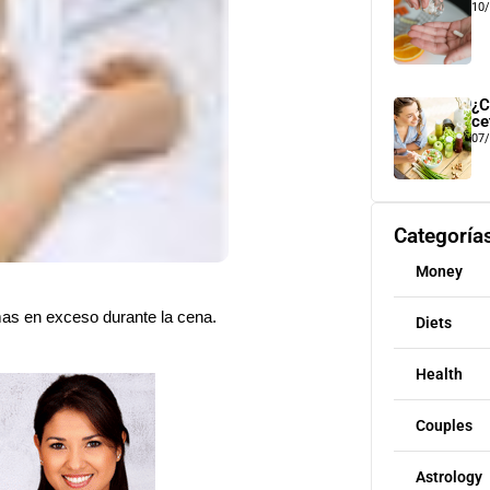
10
¿C
ce
07
Categoría
Money
as en exceso durante la cena.
Diets
Health
Couples
Astrology