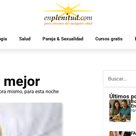
ogía
Salud
Pareja & Sexualidad
Cursos gratis
r mejor
hora mismo, para esta noche
Últimos p
Bo
En
10
FA