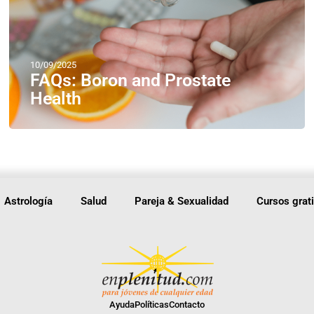
10/09/2025
FAQs: Boron and Prostate
Health
Astrología
Salud
Pareja & Sexualidad
Cursos grat
Ayuda
Políticas
Contacto