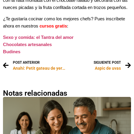
con la nata montada con el chocolate rallado y decorarla con las
nueces picadas y la fruta confitada cortada en trozos pequeños.
¿Te gustaría cocinar como los mejores chefs? Pues inscríbete
ahora en nuestros
cursos gratis
:
Sexo y comida: el Tantra del amor
Chocolates artesanales
Budines
POST ANTERIOR
SIGUIENTE POST
Anahí: Petit gateau de yerba mate y dulce de leche sobre bizcocho de maní
Aspic de uvas
Notas relacionadas