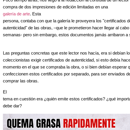
Poco tiempo atrás, nos llegó a la redacción la consulta de un lector
compra de dos impresiones de edición limitadas en una
galería de arte
. Esta
persona, contaba con que la galería le proveyera los "certificados d
autenticidad" de las obras, –que le prometieron hacer llegar al cab
semanas- pero sin embargo, estos documentos jamás arribaron a
Las preguntas concretas que este lector nos hacía, era si debían l
coleccionistas exigir certificados de autenticidad, si esto debía hac
momento en el que se compraba la obra, o si bien debían esperar 
confeccionen estos certificados por separado, para ser enviados 
comprar las obras.
El
tema en cuestión era ¿quién emite estos certificados? ¿qué import
debe dar?