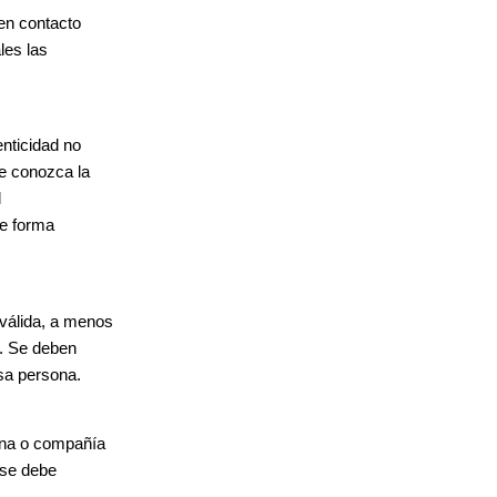
 en contacto
les las
enticidad no
ue conozca la
l
de forma
válida, a menos
o. Se deben
sa persona.
sona o compañía
 se debe