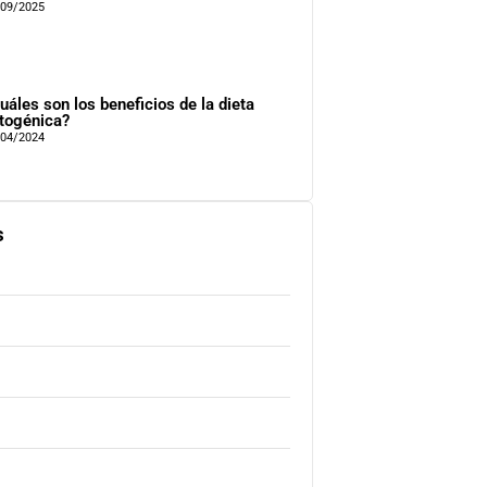
/09/2025
uáles son los beneficios de la dieta
togénica?
/04/2024
s