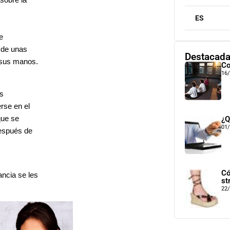
 sobre la
ES
e
o de unas
Destacad
 sus manos.
Co
16
os
erse en el
que se
¿Q
01
después de
Có
ancia se les
st
22