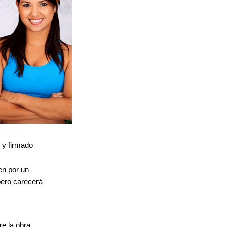
 y firmado
ien por un
pero carecerá
e la obra,