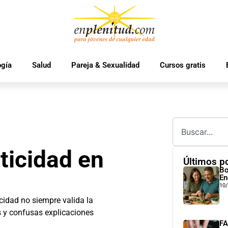
ogía
Salud
Pareja & Sexualidad
Cursos gratis
ticidad en
Últimos p
Bo
En
10
icidad no siempre valida la
 y confusas explicaciones
FA