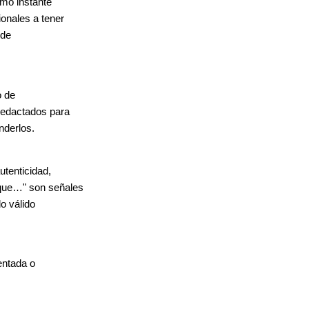
smo instante
ionales a tener
 de
o de
redactados para
enderlos.
utenticidad,
 que…" son señales
do válido
entada o