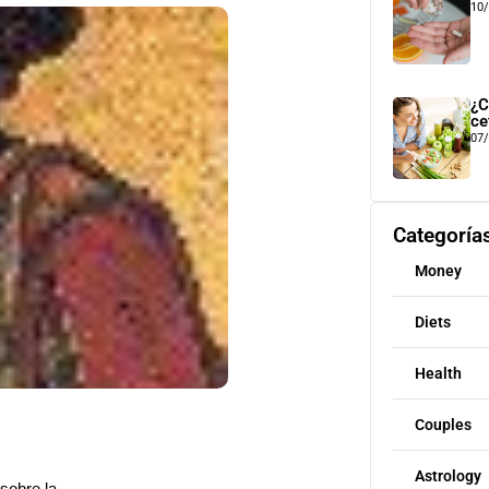
10
¿C
ce
07
Categoría
Money
Diets
Health
Couples
Astrology