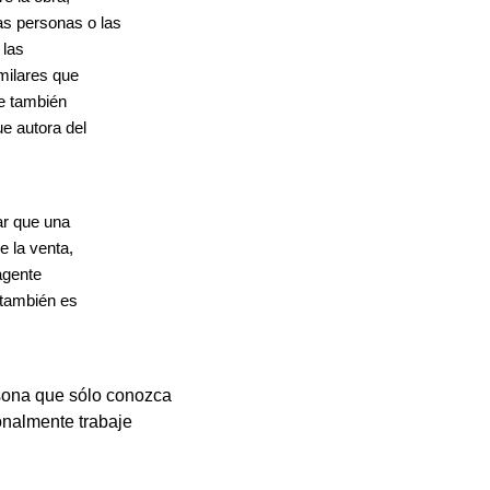
as personas o las
 las
milares que
be también
ue autora del
ar que una
e la venta,
agente
e también es
sona que sólo conozca
ionalmente trabaje