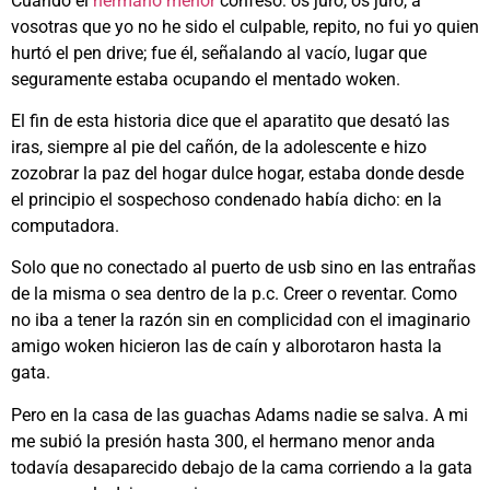
Cuando el
hermano menor
confesó: os juro, os juro, a
vosotras que yo no he sido el culpable, repito, no fui yo quien
hurtó el pen drive; fue él, señalando al vacío, lugar que
seguramente estaba ocupando el mentado woken.
El fin de esta historia dice que el aparatito que desató las
iras, siempre al pie del cañón, de la adolescente e hizo
zozobrar la paz del hogar dulce hogar, estaba donde desde
el principio el sospechoso condenado había dicho: en la
computadora.
Solo que no conectado al puerto de usb sino en las entrañas
de la misma o sea dentro de la p.c. Creer o reventar. Como
no iba a tener la razón sin en complicidad con el imaginario
amigo woken hicieron las de caín y alborotaron hasta la
gata.
Pero en la casa de las guachas Adams nadie se salva. A mi
me subió la presión hasta 300, el hermano menor anda
todavía desaparecido debajo de la cama corriendo a la gata