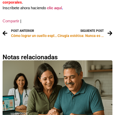
corporales
.
Inscríbete ahora haciendo
clic aquí
.
Compartir
|
POST ANTERIOR
SIGUIENTE POST
Cómo lograr un cuello espléndido
Cirugía estética: Nunca es demasiado tarde
Notas relacionadas
10/09/2025