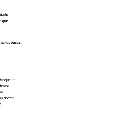
ntarlo
ne que
ementos pueden
 Busque en
ientos.
on
su doctor
o.