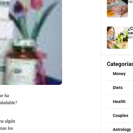
10
¿C
ce
07
Categoría
Money
Diets
se ha
Health
saludable?
Couples
ma algún
onas los
Astrology