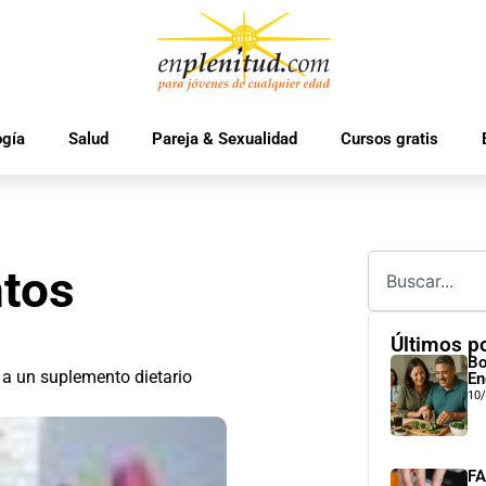
ogía
Salud
Pareja & Sexualidad
Cursos gratis
ntos
Últimos p
Bo
r a un suplemento dietario
En
10
FA