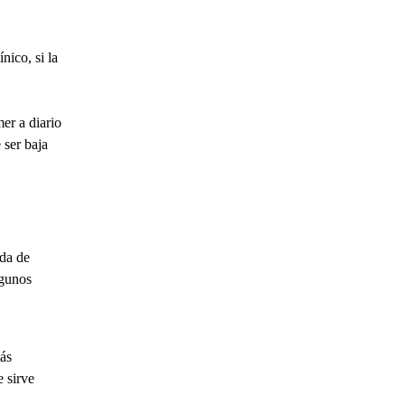
ico, si la
er a diario
 ser baja
ida de
lgunos
más
e sirve