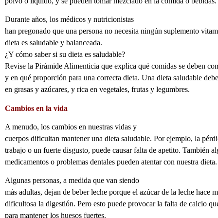
polvo o líquido, y se pueden tomar mezclado en la comida o bebidas.
Durante años, los médicos y nutricionistas
han pregonado que una persona no necesita ningún suplemento vitamín
dieta es saludable y balanceada.
¿Y cómo saber si su dieta es saludable?
Revise la Pirámide Alimenticia que explica qué comidas se deben com
y en qué proporción para una correcta dieta. Una dieta saludable debe
en grasas y azúcares, y rica en vegetales, frutas y legumbres.
Cambios en la vida
A menudo, los cambios en nuestras vidas y
cuerpos dificultan mantener una dieta saludable. Por ejemplo, la pérd
trabajo o un fuerte disgusto, puede causar falta de apetito. También a
medicamentos o problemas dentales pueden atentar con nuestra dieta.
Algunas personas, a medida que van siendo
más adultas, dejan de beber leche porque el azúcar de la leche hace 
dificultosa la digestión. Pero esto puede provocar la falta de calcio qu
para mantener los huesos fuertes.