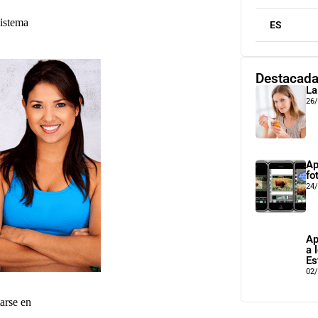
sistema
ES
Destacad
La
26
Ap
fo
24
Ap
a 
Es
02
arse en