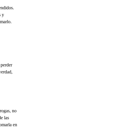
endidos.
s y
omarlo.
 perder
verdad,
rogas, no
e las
tomarla en