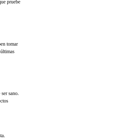
que pruebe
ben tomar
 últimas
 ser sano.
ectos
ta.