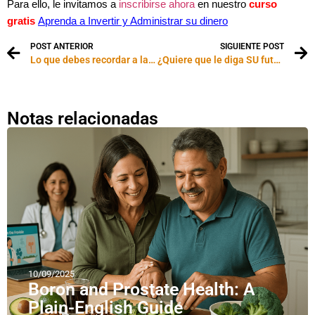
Para ello, le invitamos a
inscribirse ahora
en nuestro
curso
gratis
Aprenda a Invertir y Administrar su dinero
POST ANTERIOR
SIGUIENTE POST
Lo que debes recordar a la hora de pedir dinero prestado
¿Quiere que le diga SU futuro económico?
Notas relacionadas
10/09/2025
Boron and Prostate Health: A
Plain-English Guide