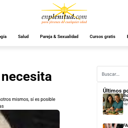
ogía
Salud
Pareja & Sexualidad
Cursos gratis
 necesita
Últimos p
Bo
tros mismos, sí es posible
En
10
as
FA