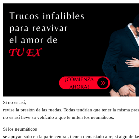
Si no es así,
revise la presión de las ruedas. Todas tendrían que tener la misma pres
no es así lleve su vehículo a que le inflen los neumáticos.
Si los neumáticos
se apoyan sólo en la parte central, tienen demasiado aire; si algo de la