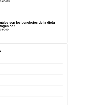
/09/2025
uáles son los beneficios de la dieta
togénica?
/04/2024
s