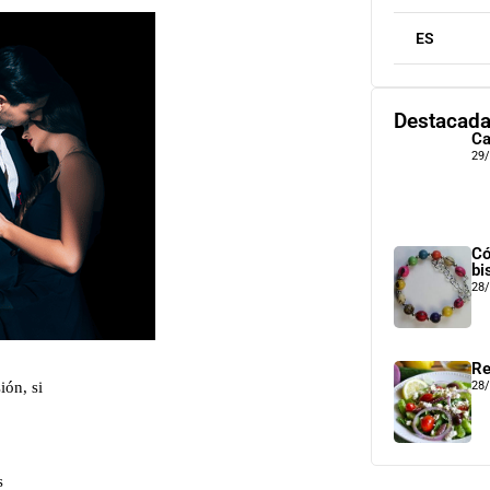
ES
Destacad
Ca
29
Có
bi
28
Re
ión, si
28
s