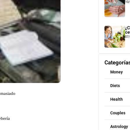
10
¿C
ce
07
Categoría
Money
Diets
demasiado
Health
Couples
ebería
Astrology