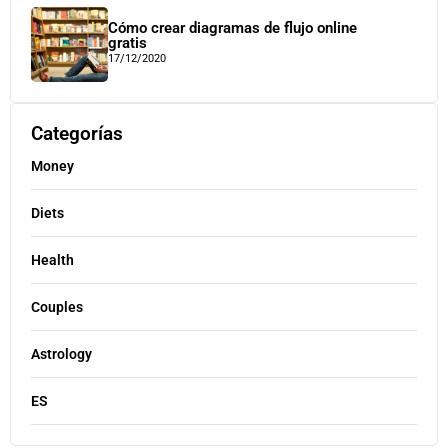
Cómo crear diagramas de flujo online
gratis
17/12/2020
Categorías
Money
Diets
Health
Couples
Astrology
ES