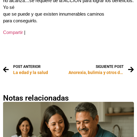
no alcanza…se requiere de la ACCIÓN para lograr los beneficios.
Yo sé
que se puede y que existen innumerables caminos
para conseguirlo.
Compartir
|
POST ANTERIOR
SIGUIENTE POST
La edad y la salud
Anorexia, bulimia y otros desordenes alimentarios
Notas relacionadas