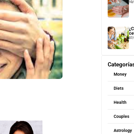
10
¿C
ce
07
Categoría
Money
Diets
Health
Couples
Astrology