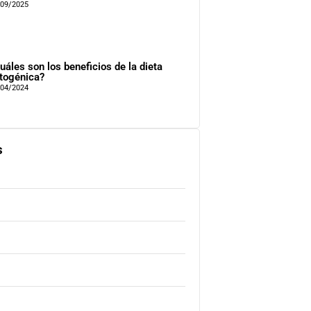
/09/2025
uáles son los beneficios de la dieta
togénica?
/04/2024
s