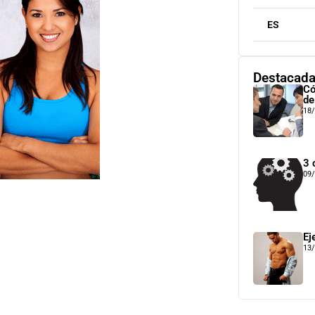
ES
Destacad
Có
de
18
3 
09
Ej
13