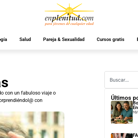
ogía
Salud
Pareja & Sexualidad
Cursos gratis
as
o con un fabuloso viaje o
Últimos p
 sorprendiéndol@ con
Bo
En
10
FA