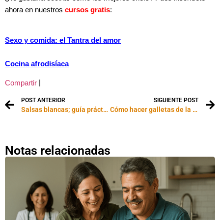
ahora en nuestros
cursos gratis
:
Sexo y comida: el Tantra del amor
Cocina afrodisíaca
|
Compartir
POST ANTERIOR
SIGUIENTE POST
Salsas blancas; guía práctica
Cómo hacer galletas de la fortuna
Notas relacionadas