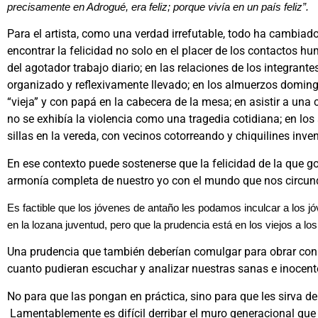
precisamente en Adrogué, era feliz; porque vivía en un país feliz”.
Para el artista, como una verdad irrefutable, todo ha cambiad
encontrar la felicidad no solo en el placer de los contactos h
del agotador trabajo diario; en las relaciones de los integrant
organizado y reflexivamente llevado; en los almuerzos domin
“vieja” y con papá en la cabecera de la mesa; en asistir a un
no se exhibía la violencia como una tragedia cotidiana; en los
sillas en la vereda, con vecinos cotorreando y chiquilines in
En ese contexto puede sostenerse que la felicidad de la que 
armonía completa de nuestro yo con el mundo que nos circun
Es factible que los jóvenes
de antaño les podamos inculcar a los jó
en la lozana juventud, pero que la prudencia está en los viejos a lo
Una prudencia que también deberían comulgar para obrar con 
cuanto pudieran escuchar y analizar nuestras sanas e inocente
No para que las pongan en práctica, sino para que les sirva de 
Lamentablemente es difícil derribar el muro generacional que 