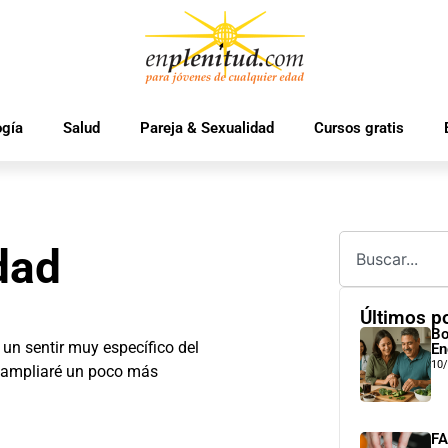
ogía
Salud
Pareja & Sexualidad
Cursos gratis
dad
Últimos p
Bo
e un sentir muy específico del
En
10
e ampliaré un poco más
FA