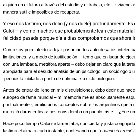
alguien en el futuro a través del estudio y el trabajo, etc. –; viven
manera sutil e imposibles de recuperar.
Y eso nos lastimó; nos dolió (y nos duele) profundamente. Es
Caloi – y como muchos que probablemente lean este material
felicidad pasada porque día a días comprobamos que ahora 
Como soy poco afecto a dejar pasar ciertos auto desafíos intelect
limitaciones, y a modo de justificación – temo que en lugar de eje
con una lambada, metáfora aparte – debo dejar en claro que la ta
apropiada para el sesudo análisis de un psicólogo, un sociólogo o u
periodista jubilado a punto de culminar su ciclo biológico.
Antes de entrar de lleno en mis disquisiciones, debo decir que hac
europeo de fama mundial – mi memoria me es absolutamente esquiv
puntualmente -, emitió unos conceptos sobre los argentinos que a 
mereció duras críticas: nos consideraba un pueblo triste… ¿Fue
Hace poco tiempo Caloi se lamentaba, con cierta y justa congojado
lastima el alma a cada instante, confesando que
“cuando él creció 