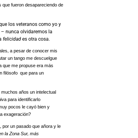
cias que fueron desapareciendo de
 que los veteranos como yo y
 – nunca olvidaremos la
la
felicidad
es otra cosa.
uales, a pesar de conocer mis
cutar un tango me descuelgue
rea que me propuse era más
n filósofo que para un
e muchos años un intelectual
a para identificarlo
muy pocos le cayó bien y
 una exageración?
, por un pasado que añora y le
en la Zona Sur, más