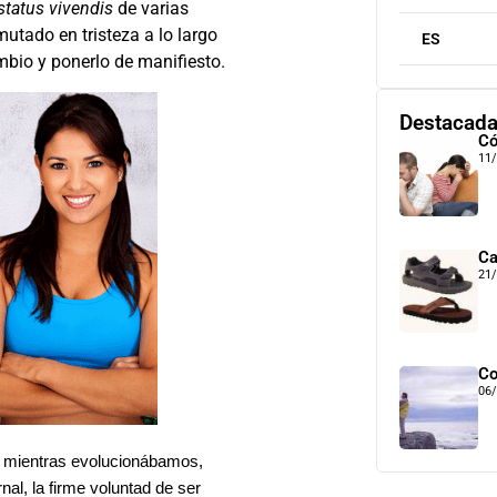
status vivendis
de varias
utado en tristeza a lo largo
ES
mbio y ponerlo de manifiesto.
Destacad
Có
11
Ca
21
Co
06
, mientras evolucionábamos,
nal, la firme voluntad de ser