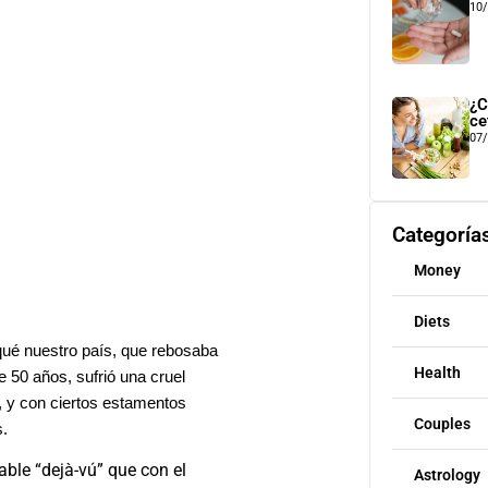
10
¿C
ce
07
Categoría
Money
Diets
qué nuestro país, que rebosaba
Health
e 50 años, sufrió una cruel
d, y con ciertos estamentos
Couples
s.
ble “dejà-vú” que con el
Astrology