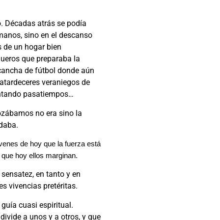
o. Décadas atrás se podía
umanos, sino en el descanso
es de un hogar bien
gueros que preparaba la
a cancha de fútbol donde aún
 atardeceres veraniegos de
ventando pasatiempos…
gozábamos no era sino la
daba.
venes de hoy que la fuerza está
s que hoy ellos marginan.
sensatez, en tanto y en
s vivencias pretéritas.
guía cuasi espiritual.
divide a unos y a otros, y que