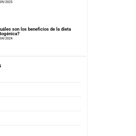
/09/2025
uáles son los beneficios de la dieta
togénica?
/04/2024
s