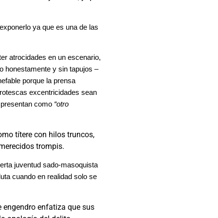
 exponerlo ya que es una de las
r atrocidades en un escenario,
ho honestamente y sin tapujos –
nefable porque la prensa
grotescas excentricidades sean
lo presentan como
“otro
mo títere con hilos truncos,
 merecidos trompis.
ierta juventud sado-masoquista
luta cuando en realidad solo se
e engendro enfatiza que sus