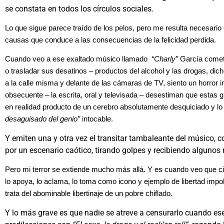
se constata en todos los círculos sociales.
Lo que sigue parece traído de los pelos, pero me resulta necesario
causas que conduce a las consecuencias de la felicidad perdida.
Cuando veo a ese exaltado músico llamado
“Charly”
García comete
o trasladar sus desatinos – productos del alcohol y las drogas, dic
a la calle misma y delante de las cámaras de TV, siento un horror i
obsecuente – la escrita, oral y televisada – desestiman que estas 
en realidad producto de un cerebro absolutamente desquiciado y 
desaguisado del genio”
intocable.
Y emiten una y otra vez el transitar tambaleante del músico, co
por un escenario caótico, tirando golpes y recibiendo algunos
Pero mi terror se extiende mucho más allá. Y es cuando veo que c
lo apoya, lo aclama, lo toma como icono y ejemplo de libertad impo
trata del abominable libertinaje de un pobre chiflado.
Y lo más grave es que nadie se atreve a censurarlo cuando es