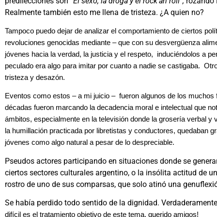
predilecciones son
“El sexo, la droga y el rock’an roll”,
rozando l
Realmente también esto me llena de tristeza. ¿A quien no?
Tampoco puedo dejar de analizar el comportamiento de ciertos polít
revoluciones genocidas mediante – que con su desvergüenza alime
jóvenes hacia la verdad, la justicia y el respeto, induciéndolos a pe
peculado era algo para imitar por cuanto a nadie se castigaba. O
tristeza y desazón.
Eventos como estos – a mi juicio – fueron algunos de los muchos f
décadas fueron marcando la decadencia moral e intelectual que no
ámbitos, especialmente en la televisión donde la grosería verbal y 
la humillación practicada por libretistas y conductores, quedaban 
jóvenes como algo natural a pesar de lo despreciable.
Pseudos actores participando en situaciones donde se genera
ciertos sectores culturales argentino, o la insólita actitud de
rostro de uno de sus comparsas, que solo atinó una genuflexi
Se había perdido todo sentido de la dignidad. Verdaderamente p
difícil es el tratamiento objetivo de este tema, querido amigos!