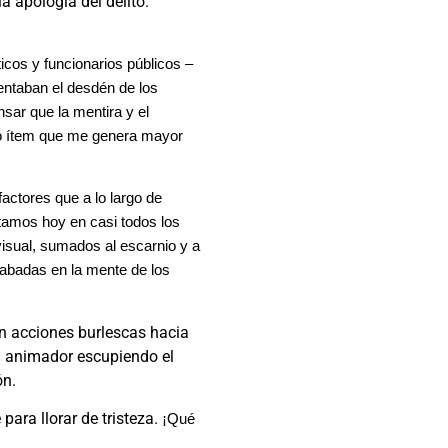
a apología del delito.
icos y funcionarios públicos –
ntaban el desdén de los
nsar que la mentira y el
tro ítem que me genera mayor
actores que a lo largo de
tamos hoy en casi todos los
visual, sumados al escarnio y a
grabadas en la mente de los
n acciones burlescas hacia
 un animador escupiendo el
ón.
ara llorar de tristeza.
¡Qué