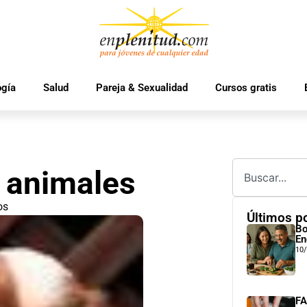
ogía
Salud
Pareja & Sexualidad
Cursos gratis
n animales
os
Últimos p
Bo
En
10
FA