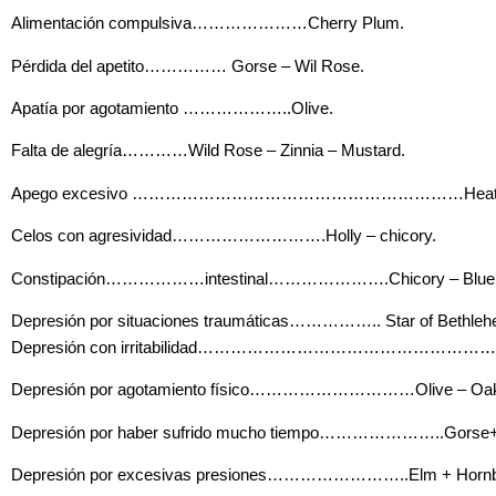
Alimentación compulsiva…………………Cherry Plum.
Pérdida del apetito…………… Gorse – Wil Rose.
Apatía por agotamiento ………………..Olive.
Falta de alegría…………Wild Rose – Zinnia – Mustard.
Apego excesivo ……………………………………………………Heather 
Celos con agresividad……………………….Holly – chicory.
Constipación………………intestinal………………….Chicory – Bluebell
Depresión por situaciones traumáticas…………….. Star of Bethle
Depresión con irritabilidad………………………………………………
Depresión por agotamiento físico…………………………Olive – Oa
Depresión por haber sufrido mucho tiempo…………………..Gorse+ 
Depresión por excesivas presiones……………………..Elm + Horn