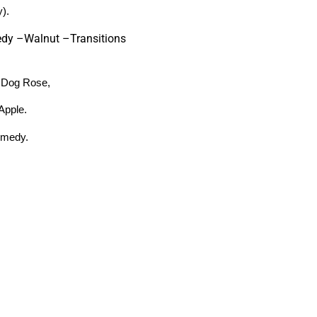
).
y –Walnut –Transitions
g Rose,
ple.
medy.