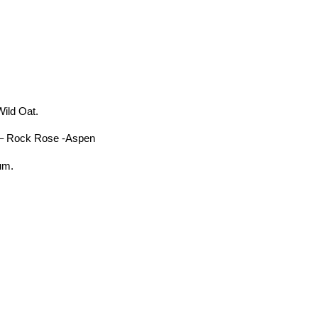
ld Oat.
ock Rose -Aspen
um.