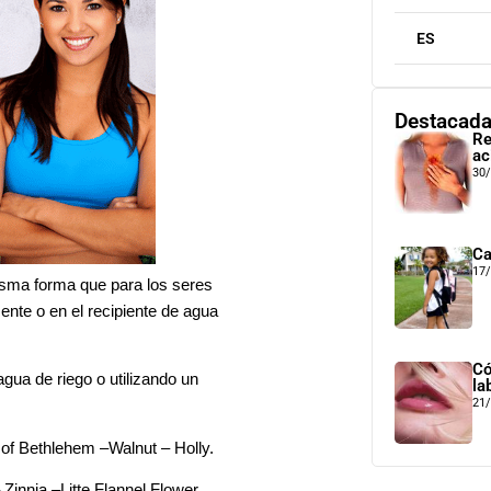
ES
Destacad
Re
ac
30
Ca
17
isma forma que para los seres
nte o en el recipiente de agua
Có
agua de riego o utilizando un
la
21
ethlehem –Walnut – Holly.
Litte Flannel Flower,