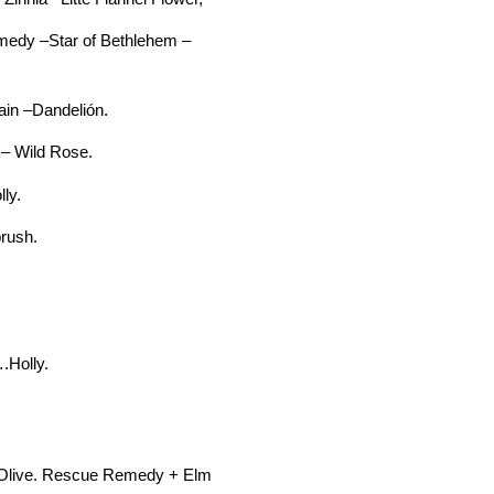
–Star of Bethlehem –
ain –Dandelión.
 – Wild Rose.
ly.
brush.
.
Holly.
. Rescue Remedy + Elm