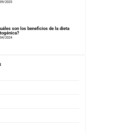
/09/2025
uáles son los beneficios de la dieta
togénica?
/04/2024
s