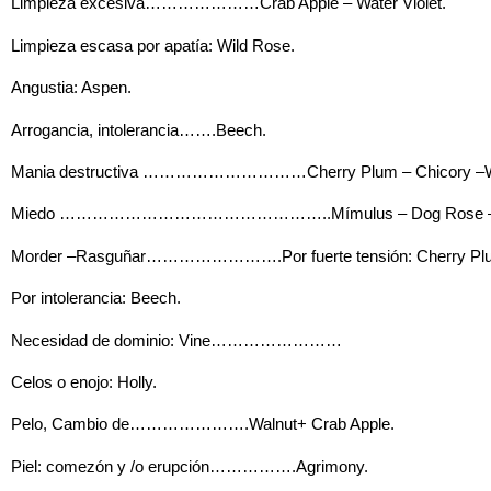
Limpieza excesiva…………………Crab Apple – Water Violet.
Limpieza es
casa por apatía: Wild Rose.
Angustia: Aspen.
Arrogancia, intolerancia…….Beech.
Mania destructiva …………………………Cherry Plum – Chicory –Wi
Miedo …………………………………………..Mímulus – Dog Rose – R
Morder –Rasguñar…………………….Por fuerte tensión: Cherry Pl
Por intolerancia: Beech.
Necesidad de dominio: Vine……………………
Celos o enojo: Holly.
Pelo, Cambio de………………….Walnut+ Crab Apple.
Piel: comezón y /o erupción…………….Agrimony.