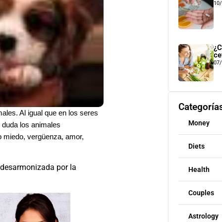
10
¿C
ce
07
Categoría
ales. Al igual que en los seres
Money
 duda los animales
 miedo, vergüenza, amor,
Diets
s desarmonizada por la
Health
Couples
Astrology