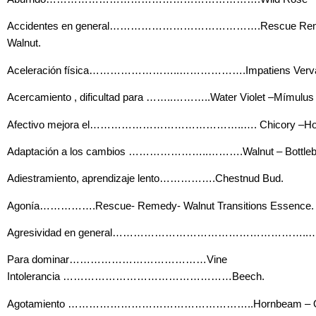
Accidentes en general…………………………………….Rescue Remedy 
Walnut.
Aceleración física
……………………..……………….
Impatiens Verv
Acercamiento , dificultad para
……..……….
.Water Violet –Mímulus
Afectivo mejora el
……………………………………..….
Chicory –Hol
Adaptación a los cambios
…………………..……….
Walnut – Bottle
Adiestramiento, aprendizaje lento…
………….
Chestnud Bud.
Agonía…………….Rescue- Remedy- Walnut Transitions Essence.
Agresividad en general
………………………………………………..…
Para dominar…………………………………Vine
Intolerancia
…………………………………………
Beech.
Agotamiento ……………………………………………..Hornbeam – Olive