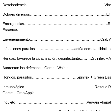
Desobediencia………………………………………………………Vine – Be
Dolores diversos……………………………………………………..Elm –Im
Emergencias…………………………………………………………..Rescue
Essence.
Envenenamiento…………………………………………………Crab Apple
Infecciones para las -…………………………actúa como antibiótico :
Heridas, favorece la cicatrización, desinfectante……….Spinifex – A
Aumentan las defensas…Gorse –Walnut.
Hongos, parásitos………………………………Spinifex + Green Essen
Inmunológico…………………………………………………Rescue Remedy 
Gorse – Crab Apple.
Inquieto………………………………………………….Vervain –Impatiens 