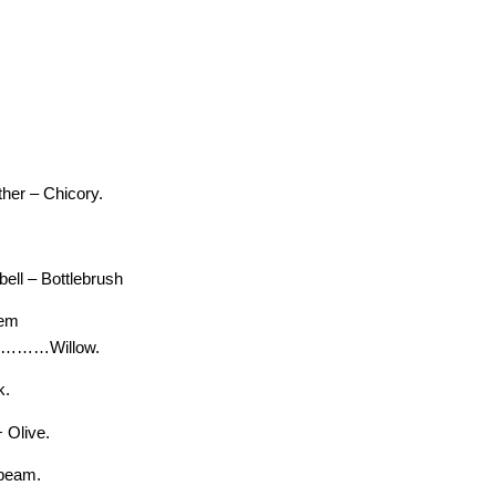
– Chicory.
 – Bottlebrush
hem
………Willow.
k.
Olive.
beam.