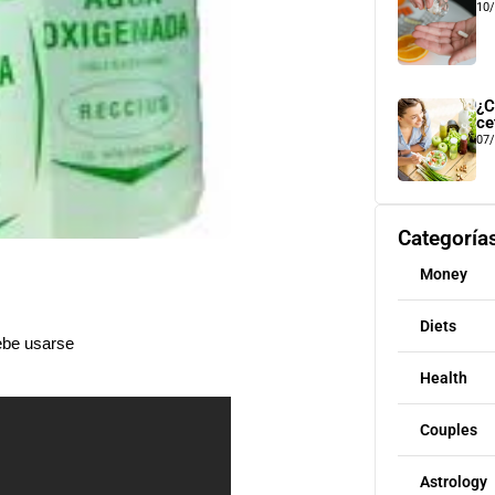
10
¿C
ce
07
Categoría
Money
Diets
ebe usarse
Health
Couples
Astrology