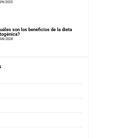
/09/2025
uáles son los beneficios de la dieta
togénica?
/04/2024
s