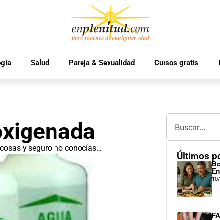
ogía
Salud
Pareja & Sexualidad
Cursos gratis
oxigenada
s cosas y seguro no conocías…
Últimos p
Bo
En
10
FA