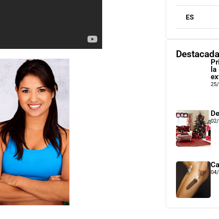
ES
Destacad
Pr
la
ex
25
De
02
Ca
04