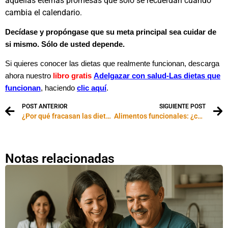
aquellas eternas promesas que sólo se recuerdan cuando
cambia el calendario.
Decídase y propóngase que su meta principal sea cuidar de
si mismo. Sólo de usted depende.
Si quieres conocer las dietas que realmente funcionan, descarga
ahora nuestro
libro gratis
Adelgazar con salud-
Las dietas que
funcionan
, haciendo
clic aquí
.
POST ANTERIOR
SIGUIENTE POST
¿Por qué fracasan las dietas?: video exclusivo
Alimentos funcionales: ¿cuál elegir y por qué?
Notas relacionadas