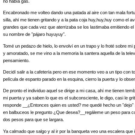
no había gas.
Encabronado me volteo dando una patada al aire con tan mala fort
silla, ahí me tienen gritando y a la pata coja huy,huy,huy como el av
grandes que cada vez que aterrizaba se los lastimaba emitiendo el 
su nombre de "pájaro huyuyuy".
Tomé un pedazo de hielo, lo envolví en un trapo y lo froté sobre m
y amoratado, se me vino a la memoria la santera aquella de la tele
pensamiento.
Decidí salir a la cafetería pero en ese momento veo a un tipo con t
película de espanto parado en la esquina, cierro la puerta y lo obse
De pronto el individuo aquel se dirige a mi casa, ahí me tienen tem
mi puerta y ya saben lo que es el subconsciente, le digo, casi le g
responde __¿Entonces quien es usted? me quedé hecho un "dejo" s
en balbuceos le pregunto ¿Que desea?__regáleme un peso para co
dos pesos para que se largara.
Ya calmado que salgo y al ir por la banqueta veo una escalera que 