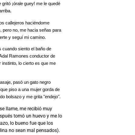
 gritó ¡órale guey! me le quedé
rriba.
s callejeros haciéndome
e, pero no, me hacia señas para
erte y seguí mi camino.
s cuando siento el baño de
a Adal Ramones conductor de
 instinto, lo cierto es que me
asaje, pasó un gato negro
e que piso a una mujer gorda de
o bolsazo y me grita "endejo".
 se llame, me recibió muy
spués tomó un huevo y me lo
azo, lo bueno fue que los
llina no sean mal pensados).