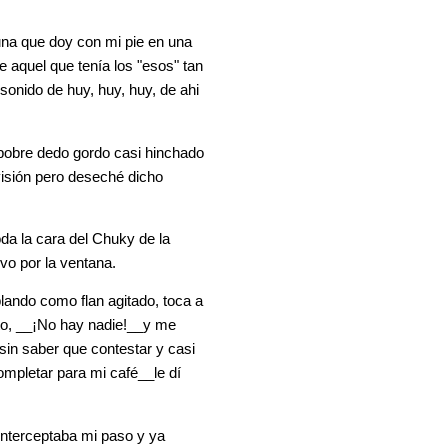
una que doy con mi pie en una
e aquel que tenía los "esos" tan
sonido de huy, huy, huy, de ahi
i pobre dedo gordo casi hinchado
visión pero deseché dicho
oda la cara del Chuky de la
rvo por la ventana.
blando como flan agitado, toca a
rito, __¡No hay nadie!__y me
in saber que contestar y casi
mpletar para mi café__le dí
interceptaba mi paso y ya