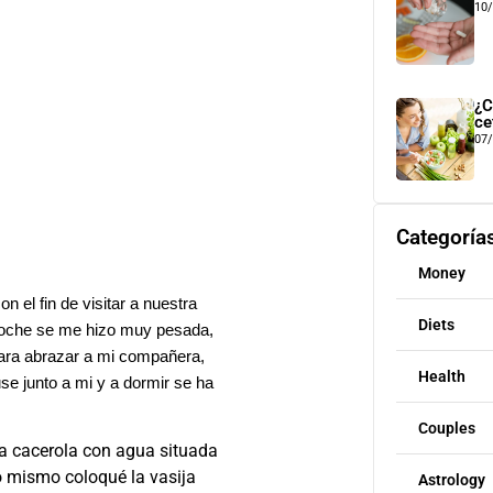
10
¿C
ce
07
Categoría
Money
n el fin de visitar a nuestra
Diets
 noche se me hizo muy pesada,
para abrazar a mi compañera,
Health
use junto a mi y a dormir se ha
Couples
na cacerola con agua situada
o mismo coloqué la vasija
Astrology