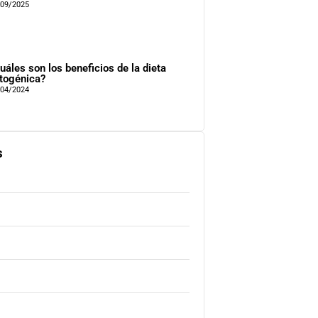
/09/2025
uáles son los beneficios de la dieta
togénica?
/04/2024
s