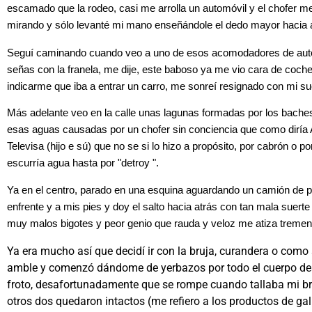
escamado que la rodeo, casi me arrolla un automóvil y el chofer me
mirando y sólo levanté mi mano enseñándole el dedo mayor hacia a
Seguí caminando cuando veo a uno de esos acomodadores de auto
señas con la franela, me dije, este baboso ya me vio cara de coch
indicarme que iba a entrar un carro, me sonreí resignado con mi su
Más adelante veo en la calle unas lagunas formadas por los bache
esas aguas causadas por un chofer sin conciencia que como dirí
Televisa (hijo e sú) que no se si lo hizo a propósito, por cabrón o por
escurría agua hasta por "detroy ".
Ya en el centro, parado en una esquina aguardando un camión de p
enfrente y a mis pies y doy el salto hacia atrás con tan mala suert
muy malos bigotes y peor genio que rauda y veloz me atiza tremend
Ya era mucho así que decidí ir con la bruja, curandera o como
amble y comenzó dándome de yerbazos por todo el cuerpo de
froto, desafortunadamente que se rompe cuando tallaba mi br
otros dos quedaron intactos (me refiero a los productos de ga