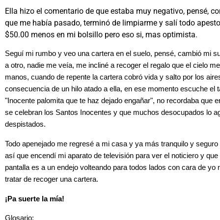
Ella hizo el comentario de que estaba muy negativo, pensé, c
que me había pasado, terminó de limpiarme y salí todo apesto
$50.00 menos en mi bolsillo pero eso si, mas optimista.
Seguí mi rumbo y veo una cartera en el suelo, pensé, cambió mi sue
a otro, nadie me veía, me incliné a recoger el regalo que el cielo m
manos, cuando de repente la cartera cobró vida y salto por los aires
consecuencia de un hilo atado a ella, en ese momento escuche el ta
"Inocente palomita que te haz dejado engañar", no recordaba que er
se celebran los Santos Inocentes y que muchos desocupados lo aga
despistados.
Todo apenejado me regresé a mi casa y ya más tranquilo y seguro
así que encendí mi aparato de televisión para ver el noticiero y que
pantalla es a un endejo volteando para todos lados con cara de yo no
tratar de recoger una cartera.
¡Pa suerte la mía!
Glosario: