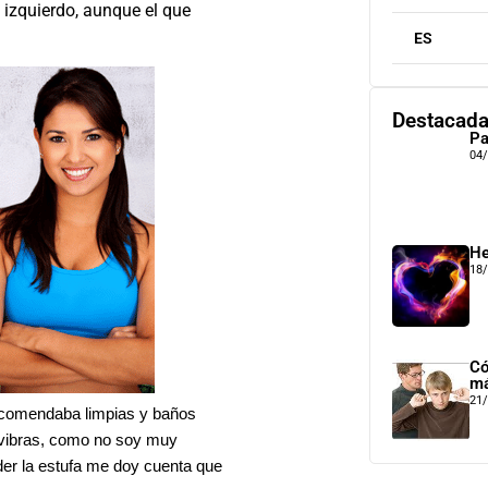
e izquierdo, aunque el que
ES
Destacad
Pa
04
He
18
Có
má
21
recomendaba limpias y baños
 vibras, como no soy muy
nder la estufa me doy cuenta que