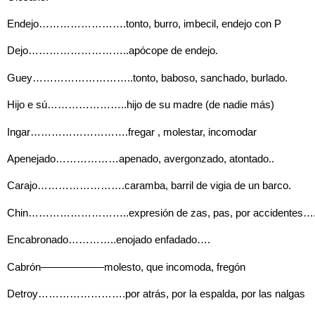
Endejo…………………….tonto, burro, imbecil, endejo con P
Dejo………………………..apócope de endejo.
Guey………………………..tonto, baboso, sanchado, burlado.
Hijo e sú…………………..hijo de su madre (de nadie más)
Ingar……………………….fregar , molestar, incomodar
Apenejado………………apenado, avergonzado, atontado..
Carajo…………………….caramba, barril de vigia de un barco.
Chin………………………..expresión de zas, pas, por accidentes…
Encabronado…………..enojado enfadado….
Cabrón——————molesto, que incomoda, fregón
Detroy…………………….por atrás, por la espalda, por las nalgas