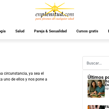
ogía
Salud
Pareja & Sexualidad
Cursos gratis
 circunstancia, ya sea el
Últimos p
a uno de ellos y nos pone a
Bo
En
10
FA