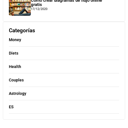
Cómo crear diagramas de flujo online
gratis
17/12/2020
Categorías
Money
Diets
Health
Couples
Astrology
ES