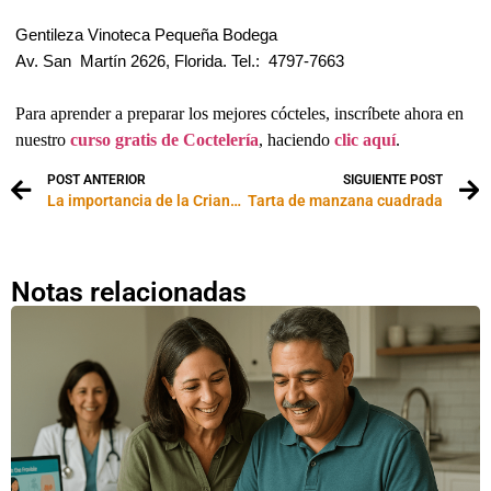
Gentileza Vinoteca Pequeña Bodega
Av. San Martín 2626, Florida. Tel.: 4797-7663
Para aprender a preparar los mejores cócteles, inscríbete ahora en
nuestro
curso gratis de Coctelería
, haciendo
clic aquí
.
POST ANTERIOR
SIGUIENTE POST
La importancia de la Crianza en Madera
Tarta de manzana cuadrada
Notas relacionadas