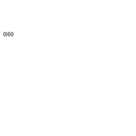
{}}{}{}