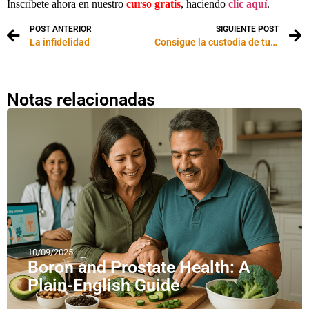
Inscríbete ahora en nuestro
curso gratis
, haciendo
clic aquí
.
POST ANTERIOR
SIGUIENTE POST
La infidelidad
Consigue la custodia de tu mascota en un divorcio
Notas relacionadas
10/09/2025
Boron and Prostate Health: A
Plain-English Guide