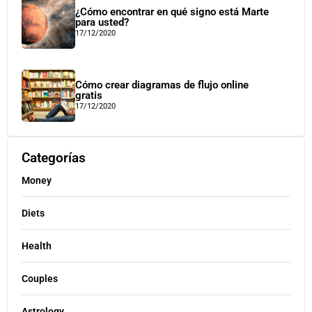
¿Cómo encontrar en qué signo está Marte
para usted?
17/12/2020
Cómo crear diagramas de flujo online
gratis
17/12/2020
Categorías
Money
Diets
Health
Couples
Astrology