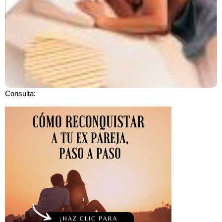
Consulta: