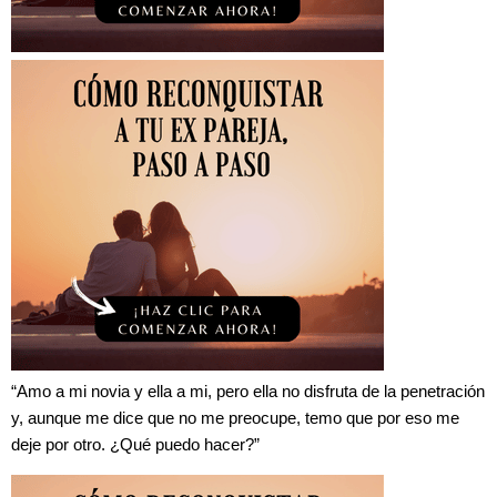
“Amo a mi novia y ella a mi, pero ella no disfruta de la penetración
y, aunque me dice que no me preocupe, temo que por eso me
deje por otro. ¿Qué puedo hacer?”