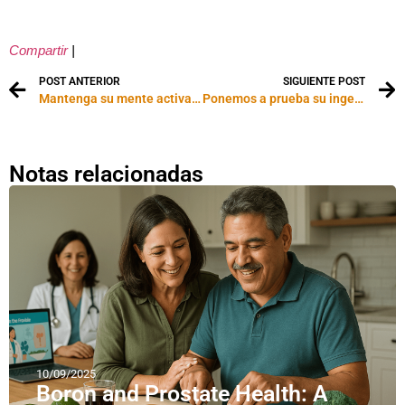
Compartir
|
POST ANTERIOR
SIGUIENTE POST
Mantenga su mente activa. Soluciones
Ponemos a prueba su ingenio. Soluciones
Notas relacionadas
10/09/2025
Boron and Prostate Health: A