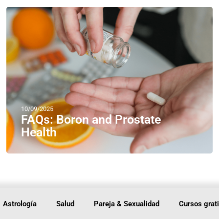
10/09/2025
FAQs: Boron and Prostate
Health
Astrología
Salud
Pareja & Sexualidad
Cursos grat