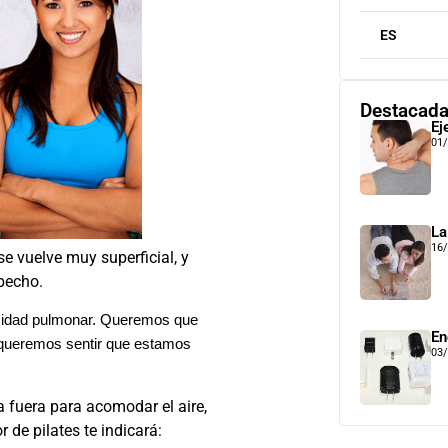
ES
Destacad
Ej
01
La
16
se vuelve muy superficial, y
pecho.
pacidad pulmonar. Queremos que
En
y queremos sentir que estamos
03
 fuera para acomodar el aire,
 de pilates te indicará: