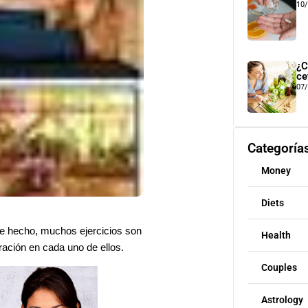
10
¿C
ce
07
Categoría
Money
Diets
 De hecho, muchos ejercicios son
Health
ación en cada uno de ellos.
Couples
Astrology