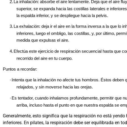
2.
La inhalación: absorbe el aire lentamente. Deja que el aire f
superior, se expanda hacia las costillas laterales e inferiores
la espalda inferior, y se despliegue hacia la pelvis.
3.
La exhalación: deja ir el aire en la forma inversa a la que lo i
inferiores, luego el ombligo, las costillas, y, por último, per
medida que expulsas el aire.
4.
Efectúa este ejercicio de respiración secuencial hasta que co
recorrido del aire en tu cuerpo.
Puntos a recordar:
·
Intenta que la inhalación no afecte tus hombros. Éstos deben 
relajados, y sin moverse hacia las orejas.
·
Es tentador, cuando inhalamos profundamente, permitir que n
arriba, incluso hasta el punto en que nuestra espalda se em
Generalmente, esto significa que la respiración no está yendo h
inferiores. En pilates, la respiración debe ser equilibrada en to