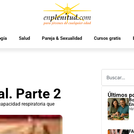
ogía
Salud
Pareja & Sexualidad
Cursos gratis
l. Parte 2
Últimos p
Bo
 capacidad respiratoria que
En
10
FA