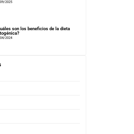
/09/2025
uáles son los beneficios de la dieta
togénica?
/04/2024
s