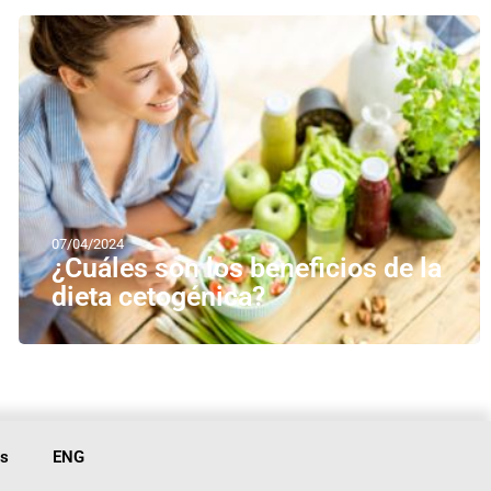
07/04/2024
¿Cuáles son los beneficios de la
dieta cetogénica?
is
ENG