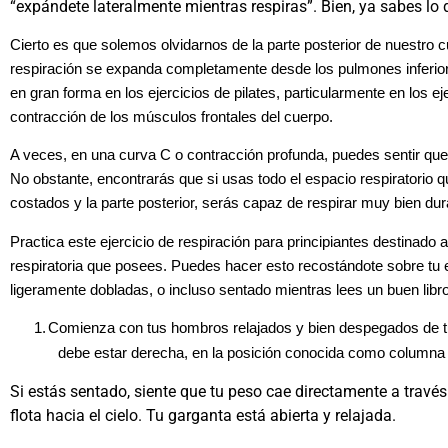
“expándete lateralmente mientras respiras”. Bien, ya sabes lo 
Cierto es que solemos olvidarnos de la parte posterior de nuestro c
respiración se expanda completamente desde los pulmones inferio
en gran forma en los ejercicios de pilates, particularmente en los 
contracción de los músculos frontales del cuerpo.
A veces, en una curva C o contracción profunda, puedes sentir que 
No obstante, encontrarás que si usas todo el espacio respiratorio 
costados y la parte posterior, serás capaz de respirar muy bien dura
Practica este ejercicio de respiración para principiantes destinado
respiratoria que posees. Puedes hacer esto recostándote sobre tu e
ligeramente dobladas, o incluso sentado mientras lees un buen libro
1.
Comienza con tus hombros relajados y bien despegados de tu
debe estar derecha, en la posición conocida como columna v
Si estás sentado, siente que tu peso cae directamente a través
flota hacia el cielo. Tu garganta está abierta y relajada.