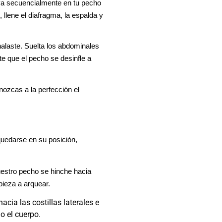
luya secuencialmente en tu pecho
, llene el diafragma, la espalda y
nhalaste. Suelta los abdominales
mite que el pecho se desinfle a
nozcas a la perfección el
quedarse en su posición,
uestro pecho se hinche hacia
pieza a arquear.
acia las costillas laterales e
do el cuerpo.