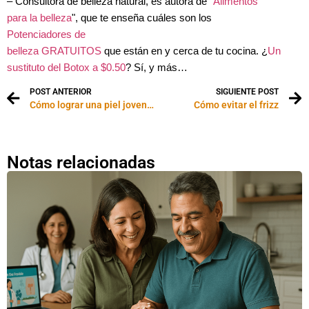
– Consultora de belleza natural, es autora de "
Alimentos
para la belleza
", que te enseña cuáles son los
Potenciadores de
belleza GRATUITOS
que están en y cerca de tu cocina. ¿
Un
sustituto del Botox a $0.50
? Sí, y más…
POST ANTERIOR
SIGUIENTE POST
Cómo lograr una piel joven sin cirugía
Cómo evitar el frizz
Notas relacionadas