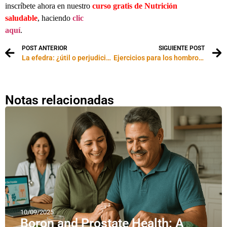
inscríbete ahora en nuestro
curso gratis de Nutrición
saludable
, haciendo
clic
aquí
.
POST ANTERIOR
SIGUIENTE POST
La efedra: ¿útil o perjudicial para el sobrepeso?
Ejercicios para los hombros que te harán parecer más delgada
Notas relacionadas
10/09/2025
Boron and Prostate Health: A